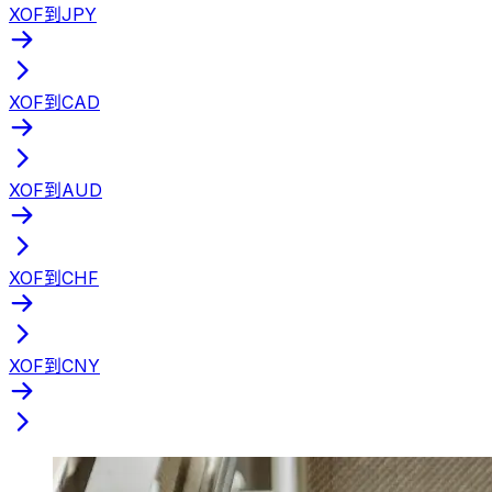
XOF到JPY
XOF到CAD
XOF到AUD
XOF到CHF
XOF到CNY