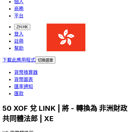
個人
商務
平台
ZH-HK
登入
註冊
幫助
下載此應用程式
切換選單
貨幣換算器
貨幣圖表
匯率通知
匯款
50 XOF 兌 LINK | 將 - 轉換為 非洲財政
共同體法郎 | XE