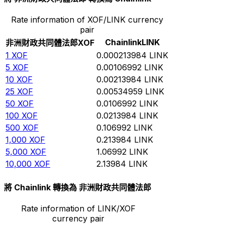
Rate information of XOF/LINK currency
pair
Chainlink
LINK
非洲財政共同體法郎
XOF
1
XOF
0.000213984
LINK
5
XOF
0.00106992
LINK
10
XOF
0.00213984
LINK
25
XOF
0.00534959
LINK
50
XOF
0.0106992
LINK
100
XOF
0.0213984
LINK
500
XOF
0.106992
LINK
1,000
XOF
0.213984
LINK
5,000
XOF
1.06992
LINK
10,000
XOF
2.13984
LINK
將 Chainlink 轉換為 非洲財政共同體法郎
Rate information of LINK/XOF
currency pair