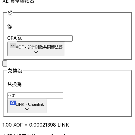
XE 貨幣轉換器
從
從
CFA
XOF
-
非洲財政共同體法郎
兌換為
兌換為
LINK
-
Chainlink
1.00
XOF
=
0.00
021398
LINK