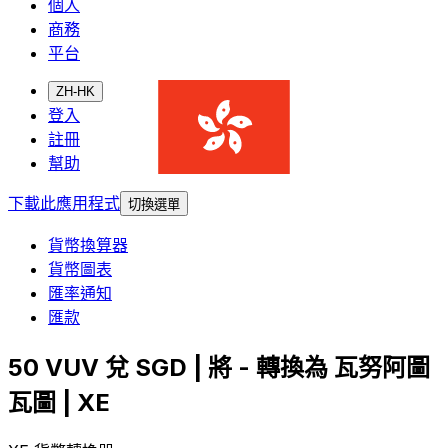
個人
商務
平台
ZH-HK
登入
註冊
幫助
下載此應用程式
切換選單
貨幣換算器
貨幣圖表
匯率通知
匯款
50 VUV 兌 SGD | 將 - 轉換為 瓦努阿圖
瓦圖 | XE