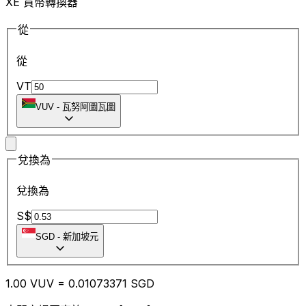
XE 貨幣轉換器
從
從
VT
VUV
-
瓦努阿圖瓦圖
兌換為
兌換為
S$
SGD
-
新加坡元
1.00
VUV
=
0.01
073371
SGD