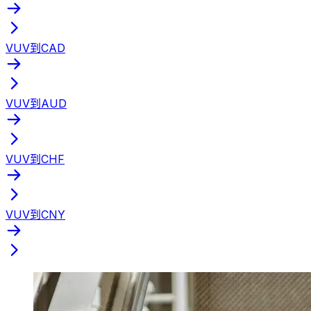
VUV到CAD
VUV到AUD
VUV到CHF
VUV到CNY