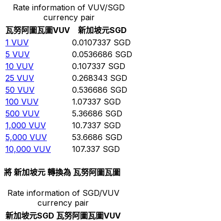
Rate information of VUV/SGD
currency pair
瓦努阿圖瓦圖
VUV
新加坡元
SGD
1
VUV
0.0107337
SGD
5
VUV
0.0536686
SGD
10
VUV
0.107337
SGD
25
VUV
0.268343
SGD
50
VUV
0.536686
SGD
100
VUV
1.07337
SGD
500
VUV
5.36686
SGD
1,000
VUV
10.7337
SGD
5,000
VUV
53.6686
SGD
10,000
VUV
107.337
SGD
將 新加坡元 轉換為 瓦努阿圖瓦圖
Rate information of SGD/VUV
currency pair
新加坡元
SGD
瓦努阿圖瓦圖
VUV