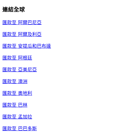
連結全球
匯款至
阿爾巴尼亞
匯款至
阿爾及利亞
匯款至
安提瓜和巴布達
匯款至
阿根廷
匯款至
亞美尼亞
匯款至
澳洲
匯款至
奧地利
匯款至
巴林
匯款至
孟加拉
匯款至
巴巴多斯