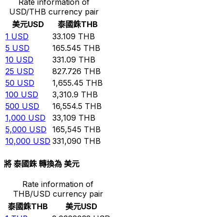
Rate information of
USD/THB currency pair
美元
USD
泰國銖
THB
1
USD
33.109
THB
5
USD
165.545
THB
10
USD
331.09
THB
25
USD
827.726
THB
50
USD
1,655.45
THB
100
USD
3,310.9
THB
500
USD
16,554.5
THB
1,000
USD
33,109
THB
5,000
USD
165,545
THB
10,000
USD
331,090
THB
將 泰國銖 轉換為 美元
Rate information of
THB/USD currency pair
泰國銖
THB
美元
USD