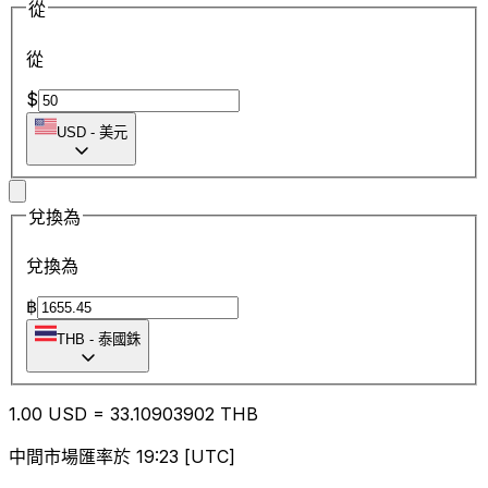
從
從
$
USD
-
美元
兌換為
兌換為
฿
THB
-
泰國銖
1.00
USD
=
33.10
903902
THB
中間市場匯率於 19:23 [UTC]