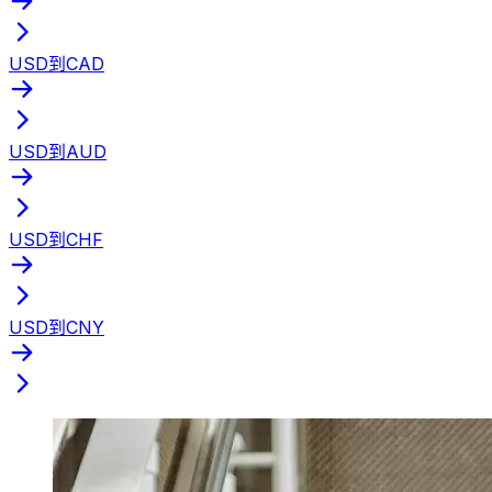
USD到CAD
USD到AUD
USD到CHF
USD到CNY