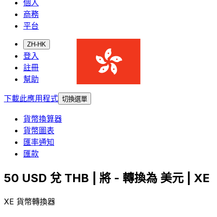
個人
商務
平台
ZH-HK
登入
註冊
幫助
下載此應用程式
切換選單
貨幣換算器
貨幣圖表
匯率通知
匯款
50 USD 兌 THB | 將 - 轉換為 美元 | XE
XE 貨幣轉換器