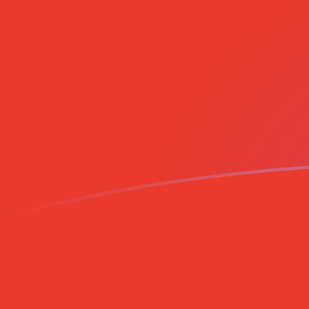
立即註冊
今日SHP兌CLP匯率
將 聖赫勒拿島鎊 轉換為 智利披索
Rate information of SHP/CLP
currency pair
聖赫勒拿島鎊
SHP
智利披索
CLP
1
SHP
1,231.91
CLP
5
SHP
6,159.56
CLP
10
SHP
12,319.1
CLP
25
SHP
30,797.8
CLP
50
SHP
61,595.6
CLP
100
SHP
123,191
CLP
500
SHP
615,956
CLP