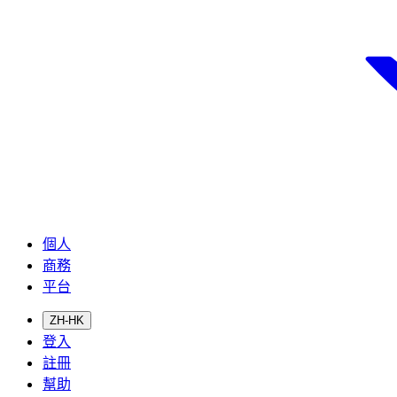
個人
商務
平台
ZH-HK
登入
註冊
幫助