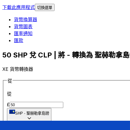
下載此應用程式
切換選單
貨幣換算器
貨幣圖表
匯率通知
匯款
50 SHP 兌 CLP | 將 - 轉換為 聖赫勒拿島
XE 貨幣轉換器
從
從
£
SHP
-
聖赫勒拿島鎊