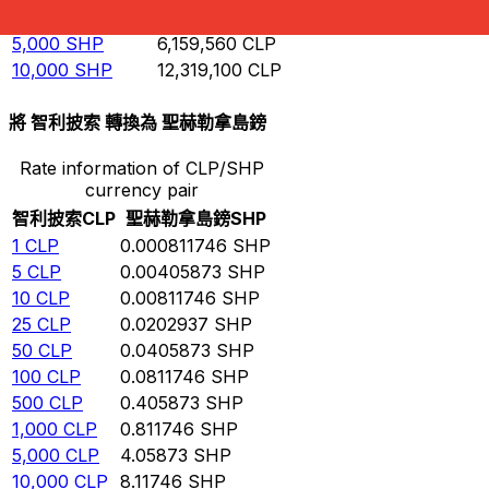
1,000
SHP
1,231,910
CLP
5,000
SHP
6,159,560
CLP
10,000
SHP
12,319,100
CLP
將 智利披索 轉換為 聖赫勒拿島鎊
Rate information of CLP/SHP
currency pair
智利披索
CLP
聖赫勒拿島鎊
SHP
1
CLP
0.000811746
SHP
5
CLP
0.00405873
SHP
10
CLP
0.00811746
SHP
25
CLP
0.0202937
SHP
50
CLP
0.0405873
SHP
100
CLP
0.0811746
SHP
500
CLP
0.405873
SHP
1,000
CLP
0.811746
SHP
5,000
CLP
4.05873
SHP
10,000
CLP
8.11746
SHP