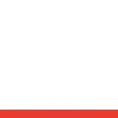
會獲得此匯率。
查看匯款匯率。