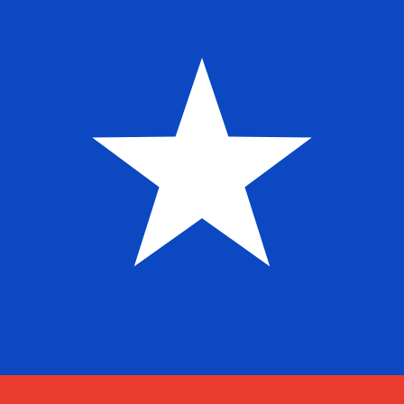
兌換為
兌換為
$
CLP
-
智利披索
1.00
SHP
=
1,231.91
24
CLP
中間市場匯率於 04:02 [UTC]
立即諮詢貨幣專家。
我們可以提供比競爭對手更優惠的匯率。
預約通話
我們的轉換器會使用匯率中間價。這僅供參考。您匯款時不
你知道可以用Xe匯款到國外匯款嗎？