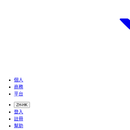
個人
商務
平台
ZH-HK
登入
註冊
幫助