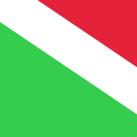
兌換為
兌換為
FBu
BIF
-
布隆迪法郎
1.00
MRO
=
7.45
849842
BIF
中間市場匯率於 05:10 [UTC]
立即諮詢貨幣專家。
我們可以提供比競爭對手更優惠的匯率。
預約通話
我們的轉換器會使用匯率中間價。這僅供參考。您匯款時不