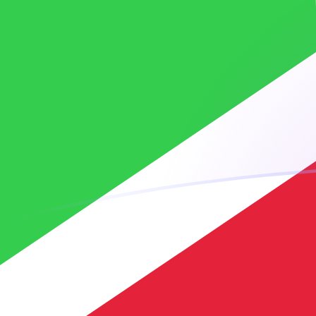
你知道可以用Xe匯款到國外匯款嗎？
立即註冊
今日MRO兌BIF匯率
將 毛里塔尼亞烏吉亞 轉換為 布隆迪法郎
Rate information of MRO/BIF
currency pair
毛里塔尼亞烏吉亞
MRO
布隆迪法郎
BIF
1
MRO
7.4585
BIF
5
MRO
37.2925
BIF
10
MRO
74.585
BIF
25
MRO
186.462
BIF
50
MRO
372.925
BIF