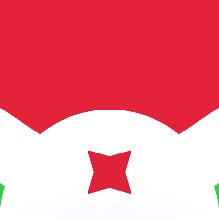
會獲得此匯率。
查看匯款匯率。