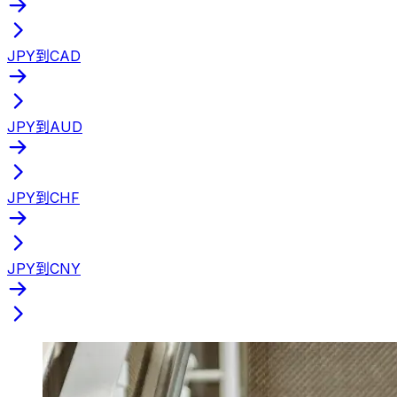
JPY到CAD
JPY到AUD
JPY到CHF
JPY到CNY