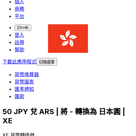
個人
商務
平台
ZH-HK
登入
註冊
幫助
下載此應用程式
切換選單
貨幣換算器
貨幣圖表
匯率通知
匯款
50 JPY 兌 ARS | 將 - 轉換為 日本圓 |
XE
XE 貨幣轉換器