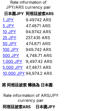
Rate information of
JPY/ARS currency pair
日本圓
JPY
阿根廷披索
ARS
1
JPY
9.49742
ARS
5
JPY
47.4871
ARS
10
JPY
94.9742
ARS
25
JPY
237.435
ARS
50
JPY
474.871
ARS
100
JPY
949.742
ARS
500
JPY
4,748.71
ARS
1,000
JPY
9,497.42
ARS
5,000
JPY
47,487.1
ARS
10,000
JPY
94,974.2
ARS
將 阿根廷披索 轉換為 日本圓
Rate information of ARS/JPY
currency pair
阿根廷披索
ARS
日本圓
JPY