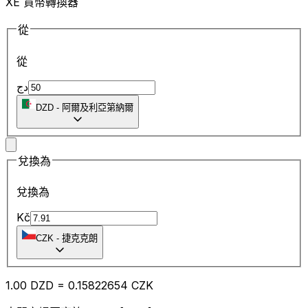
XE 貨幣轉換器
從
從
دج
DZD
-
阿爾及利亞第納爾
兌換為
兌換為
Kč
CZK
-
捷克克朗
1.00
DZD
=
0.15
822654
CZK