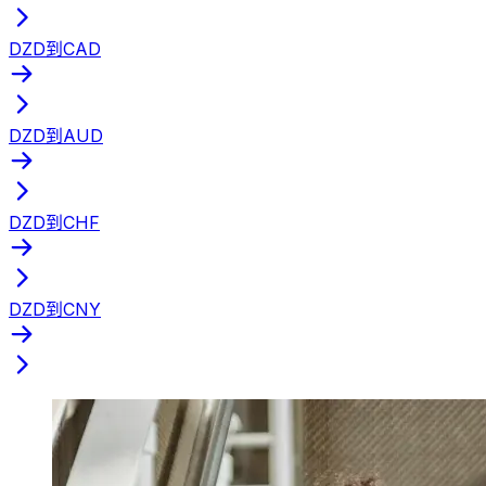
DZD到CAD
DZD到AUD
DZD到CHF
DZD到CNY