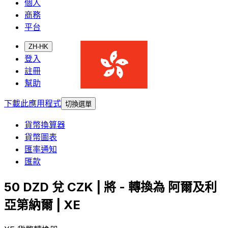
個人
商務
平台
ZH-HK
登入
註冊
幫助
下載此應用程式
切換選單
貨幣換算器
貨幣圖表
匯率通知
匯款
50 DZD 兌 CZK | 將 - 轉換為 阿爾及利
亞第納爾 | XE