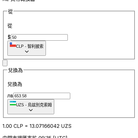
從
從
$
CLP
-
智利披索
兌換為
兌換為
лв
UZS
-
烏兹別克索姆
1.00
CLP
=
13.07
166042
UZS