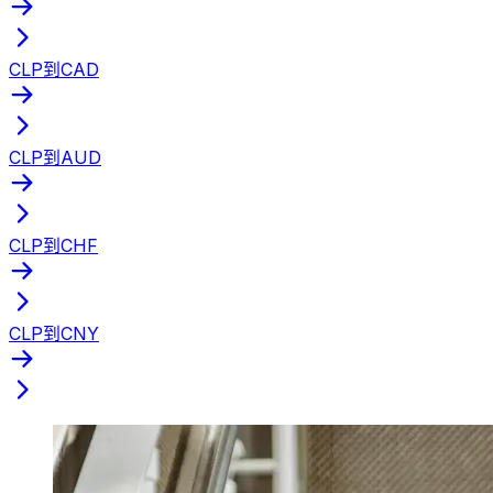
CLP到CAD
CLP到AUD
CLP到CHF
CLP到CNY