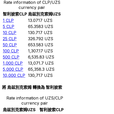
Rate information of CLP/UZS
currency pair
智利披索
CLP
烏兹別克索姆
UZS
1
CLP
13.0717
UZS
5
CLP
65.3583
UZS
10
CLP
130.717
UZS
25
CLP
326.792
UZS
50
CLP
653.583
UZS
100
CLP
1,307.17
UZS
500
CLP
6,535.83
UZS
1,000
CLP
13,071.7
UZS
5,000
CLP
65,358.3
UZS
10,000
CLP
130,717
UZS
將 烏兹別克索姆 轉換為 智利披索
Rate information of UZS/CLP
currency pair
烏兹別克索姆
UZS
智利披索
CLP