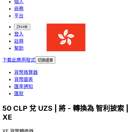
個人
商務
平台
ZH-HK
登入
註冊
幫助
下載此應用程式
切換選單
貨幣換算器
貨幣圖表
匯率通知
匯款
50 CLP 兌 UZS | 將 - 轉換為 智利披索 |
XE
XE 貨幣轉換器