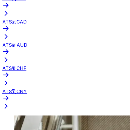
ATS到CAD
ATS到AUD
ATS到CHF
ATS到CNY