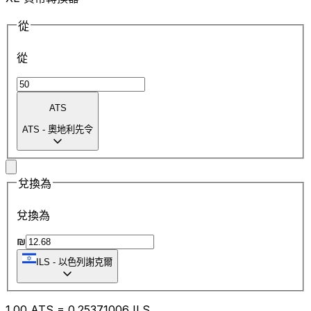
從
從
ATS
ATS
-
奧地利先令
兌換為
兌換為
₪
ILS
-
以色列謝克爾
1.00
ATS
=
0.25
371006
ILS