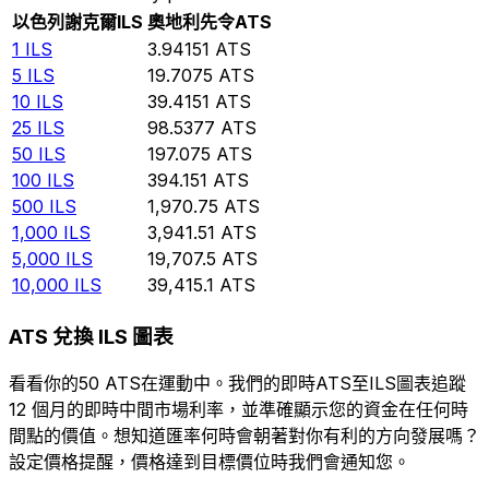
以色列謝克爾
ILS
奧地利先令
ATS
1
ILS
3.94151
ATS
5
ILS
19.7075
ATS
10
ILS
39.4151
ATS
25
ILS
98.5377
ATS
50
ILS
197.075
ATS
100
ILS
394.151
ATS
500
ILS
1,970.75
ATS
1,000
ILS
3,941.51
ATS
5,000
ILS
19,707.5
ATS
10,000
ILS
39,415.1
ATS
ATS 兌換 ILS 圖表
看看你的50 ATS在運動中。我們的即時ATS至ILS圖表追蹤
12 個月的即時中間市場利率，並準確顯示您的資金在任何時
間點的價值。想知道匯率何時會朝著對你有利的方向發展嗎？
設定價格提醒，價格達到目標價位時我們會通知您。