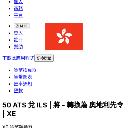
個人
商務
平台
ZH-HK
登入
註冊
幫助
下載此應用程式
切換選單
貨幣換算器
貨幣圖表
匯率通知
匯款
50 ATS 兌 ILS | 將 - 轉換為 奧地利先令
| XE
XE 貨幣轉換器