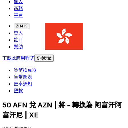
個人
商務
平台
ZH-HK
登入
註冊
幫助
下載此應用程式
切換選單
貨幣換算器
貨幣圖表
匯率通知
匯款
50 AFN 兌 AZN | 將 - 轉換為 阿富汗阿
富汗尼 | XE