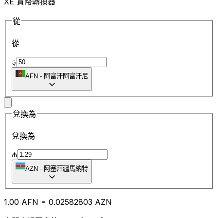
XE 貨幣轉換器
從
從
؋
AFN
-
阿富汗阿富汗尼
兌換為
兌換為
₼
AZN
-
阿塞拜疆馬納特
1.00
AFN
=
0.02
582803
AZN