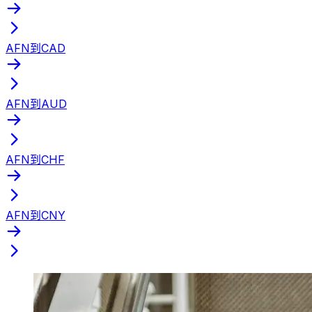
AFN到CAD
AFN到AUD
AFN到CHF
AFN到CNY