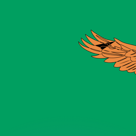
會獲得此匯率。
查看匯款匯率。