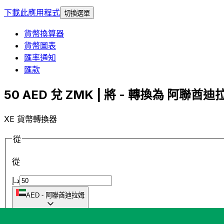
下載此應用程式
切換選單
貨幣換算器
貨幣圖表
匯率通知
匯款
50 AED 兌 ZMK | 將 - 轉換為 阿聯酋迪拉
XE 貨幣轉換器
從
從
د.إ
AED
-
阿聯酋迪拉姆