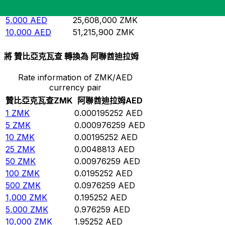
1,000
AED
5,121,590
ZMK
5,000
AED
25,608,000
ZMK
10,000
AED
51,215,900
ZMK
將 贊比亞克瓦查 轉換為 阿聯酋迪拉姆
Rate information of ZMK/AED
currency pair
贊比亞克瓦查
ZMK
阿聯酋迪拉姆
AED
1
ZMK
0.000195252
AED
5
ZMK
0.000976259
AED
10
ZMK
0.00195252
AED
25
ZMK
0.0048813
AED
50
ZMK
0.00976259
AED
100
ZMK
0.0195252
AED
500
ZMK
0.0976259
AED
1,000
ZMK
0.195252
AED
5,000
ZMK
0.976259
AED
10,000
ZMK
1.95252
AED