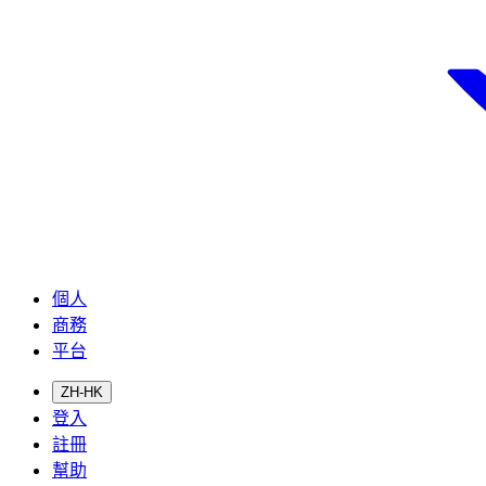
個人
商務
平台
ZH-HK
登入
註冊
幫助