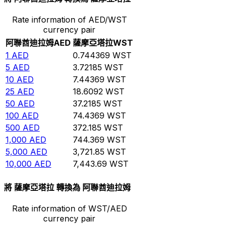
Rate information of AED/WST
currency pair
阿聯酋迪拉姆
AED
薩摩亞塔拉
WST
1
AED
0.744369
WST
5
AED
3.72185
WST
10
AED
7.44369
WST
25
AED
18.6092
WST
50
AED
37.2185
WST
100
AED
74.4369
WST
500
AED
372.185
WST
1,000
AED
744.369
WST
5,000
AED
3,721.85
WST
10,000
AED
7,443.69
WST
將 薩摩亞塔拉 轉換為 阿聯酋迪拉姆
Rate information of WST/AED
currency pair