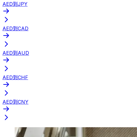
AED到JPY
AED到CAD
AED到AUD
AED到CHF
AED到CNY