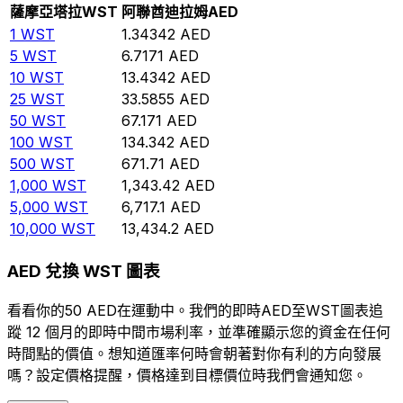
薩摩亞塔拉
WST
阿聯酋迪拉姆
AED
1
WST
1.34342
AED
5
WST
6.7171
AED
10
WST
13.4342
AED
25
WST
33.5855
AED
50
WST
67.171
AED
100
WST
134.342
AED
500
WST
671.71
AED
1,000
WST
1,343.42
AED
5,000
WST
6,717.1
AED
10,000
WST
13,434.2
AED
AED 兌換 WST 圖表
看看你的50 AED在運動中。我們的即時AED至WST圖表追
蹤 12 個月的即時中間市場利率，並準確顯示您的資金在任何
時間點的價值。想知道匯率何時會朝著對你有利的方向發展
嗎？設定價格提醒，價格達到目標價位時我們會通知您。