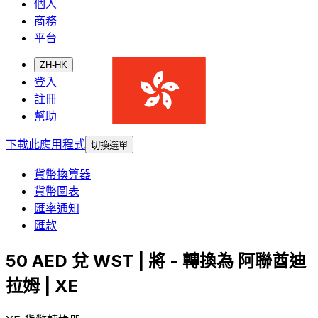
個人
商務
平台
ZH-HK
登入
註冊
幫助
下載此應用程式
切換選單
貨幣換算器
貨幣圖表
匯率通知
匯款
50 AED 兌 WST | 將 - 轉換為 阿聯酋迪
拉姆 | XE