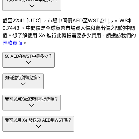
截至22:41 [UTC] ，市場中間價AED至WST為د.إ 1 = WS$
0.7443 。中間價是全球貨幣市場買入價和賣出價之間的中間
值。想了解使用 Xe 進行此轉帳需要多少費用，請造訪我們的
匯款頁面
。
50 AED在WST中是多少？
如何進行貨幣兌換？
我可以用Xe設定利率提醒嗎？
我可以用 Xe 發送50 AED到WST嗎？