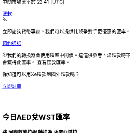
中間市場匯率於 22:41 [UTC]
匯款
立即諮詢貨幣專家。
我們可以提供比競爭對手更優惠的匯率。
預約通話
我們的轉換器會使用匯率中間價。這僅供參考。您匯款時不
會獲得此匯率。
查看匯款匯率。
你知道可以用Xe匯款到國外匯款嗎？
立即註冊
今日AED兌WST匯率
將 阿聯酋迪拉姆 轉換為 薩摩亞塔拉