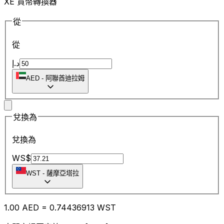
XE 貨幣轉換器
從
從
د.إ
AED
-
阿聯酋迪拉姆
兌換為
兌換為
WS$
WST
-
薩摩亞塔拉
1.00
AED
=
0.74
436913
WST