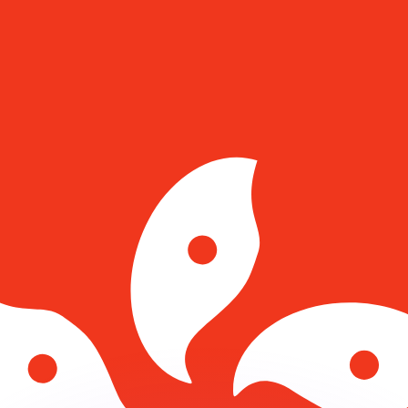
會獲得此匯率。
查看匯款匯率。