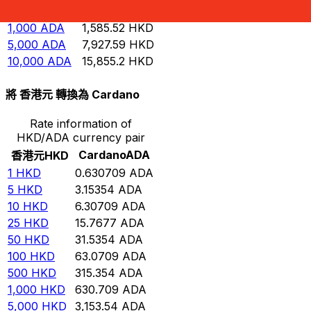
500
ADA
792.759
HKD
1,000
ADA
1,585.52
HKD
5,000
ADA
7,927.59
HKD
10,000
ADA
15,855.2
HKD
將 香港元 轉換為 Cardano
Rate information of
HKD/ADA currency pair
Cardano
ADA
香港元
HKD
1
HKD
0.630709
ADA
5
HKD
3.15354
ADA
10
HKD
6.30709
ADA
25
HKD
15.7677
ADA
50
HKD
31.5354
ADA
100
HKD
63.0709
ADA
500
HKD
315.354
ADA
1,000
HKD
630.709
ADA
5,000
HKD
3,153.54
ADA