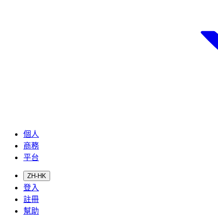
個人
商務
平台
ZH-HK
登入
註冊
幫助