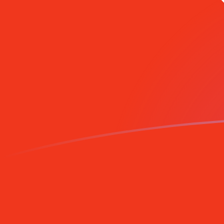
你知道可以用Xe匯款到國外匯款嗎？
立即註冊
今日ADA兌HKD匯率
將 Cardano 轉換為 香港元
Rate information of
ADA/HKD currency pair
Cardano
ADA
香港元
HKD
1
ADA
1.58552
HKD
5
ADA
7.92759
HKD
10
ADA
15.8552
HKD
25
ADA
39.6379
HKD
50
ADA
79.2759
HKD
100
ADA
158.552
HKD