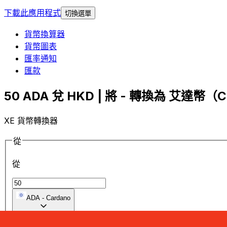
下載此應用程式
切換選單
貨幣換算器
貨幣圖表
匯率通知
匯款
50 ADA 兌 HKD | 將 - 轉換為 艾達幣（Ca
XE 貨幣轉換器
從
從
ADA
-
Cardano