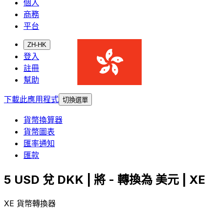
個人
商務
平台
ZH-HK
登入
註冊
幫助
下載此應用程式
切換選單
貨幣換算器
貨幣圖表
匯率通知
匯款
5 USD 兌 DKK | 將 - 轉換為 美元 | XE
XE 貨幣轉換器