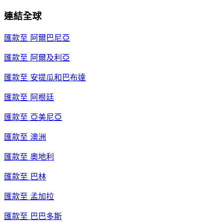
連結全球
匯款至
阿爾巴尼亞
匯款至
阿爾及利亞
匯款至
安提瓜和巴布達
匯款至
阿根廷
匯款至
亞美尼亞
匯款至
澳洲
匯款至
奧地利
匯款至
巴林
匯款至
孟加拉
匯款至
巴巴多斯