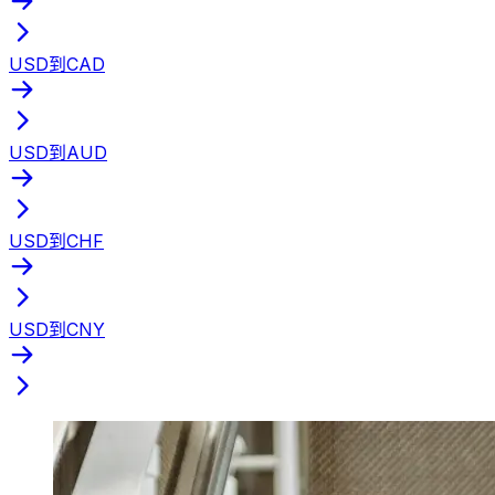
USD到CAD
USD到AUD
USD到CHF
USD到CNY