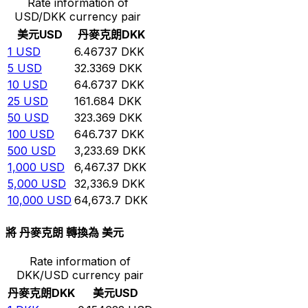
Rate information of
USD/DKK currency pair
美元
USD
丹麥克朗
DKK
1
USD
6.46737
DKK
5
USD
32.3369
DKK
10
USD
64.6737
DKK
25
USD
161.684
DKK
50
USD
323.369
DKK
100
USD
646.737
DKK
500
USD
3,233.69
DKK
1,000
USD
6,467.37
DKK
5,000
USD
32,336.9
DKK
10,000
USD
64,673.7
DKK
將 丹麥克朗 轉換為 美元
Rate information of
DKK/USD currency pair
丹麥克朗
DKK
美元
USD