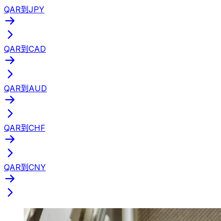
QAR到JPY
QAR到CAD
QAR到AUD
QAR到CHF
QAR到CNY