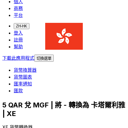
個人
商務
平台
ZH-HK
登入
註冊
幫助
下載此應用程式
切換選單
貨幣換算器
貨幣圖表
匯率通知
匯款
5 QAR 兌 MGF | 將 - 轉換為 卡塔爾利雅
| XE
XE 貨幣轉換器