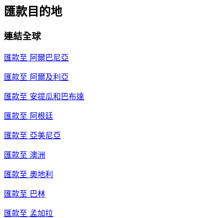
匯款目的地
連結全球
匯款至
阿爾巴尼亞
匯款至
阿爾及利亞
匯款至
安提瓜和巴布達
匯款至
阿根廷
匯款至
亞美尼亞
匯款至
澳洲
匯款至
奧地利
匯款至
巴林
匯款至
孟加拉