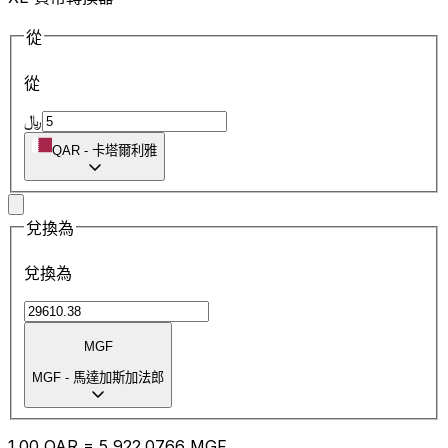
從
從
﷼
QAR
-
卡塔爾利雅
兌換為
兌換為
MGF
MGF
-
馬達加斯加法郎
1.00
QAR
=
5,922.07
66
MGF