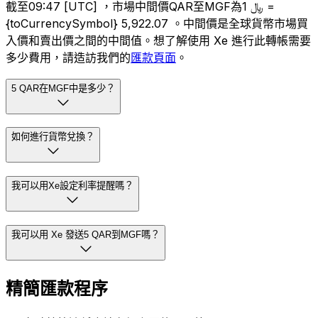
截至09:47 [UTC] ，市場中間價QAR至MGF為﷼ 1 =
{toCurrencySymbol} 5,922.07 。中間價是全球貨幣市場買
入價和賣出價之間的中間值。想了解使用 Xe 進行此轉帳需要
多少費用，請造訪我們的
匯款頁面
。
5 QAR在MGF中是多少？
如何進行貨幣兌換？
我可以用Xe設定利率提醒嗎？
我可以用 Xe 發送5 QAR到MGF嗎？
精簡匯款程序