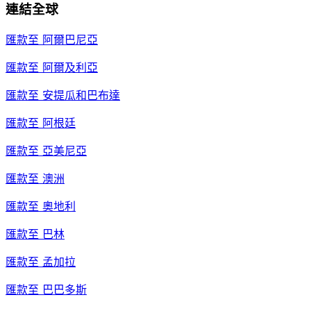
連結全球
匯款至
阿爾巴尼亞
匯款至
阿爾及利亞
匯款至
安提瓜和巴布達
匯款至
阿根廷
匯款至
亞美尼亞
匯款至
澳洲
匯款至
奧地利
匯款至
巴林
匯款至
孟加拉
匯款至
巴巴多斯