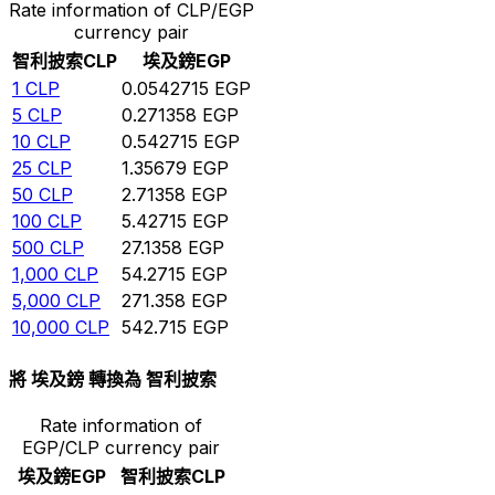
Rate information of CLP/EGP
currency pair
智利披索
CLP
埃及鎊
EGP
1
CLP
0.0542715
EGP
5
CLP
0.271358
EGP
10
CLP
0.542715
EGP
25
CLP
1.35679
EGP
50
CLP
2.71358
EGP
100
CLP
5.42715
EGP
500
CLP
27.1358
EGP
1,000
CLP
54.2715
EGP
5,000
CLP
271.358
EGP
10,000
CLP
542.715
EGP
將 埃及鎊 轉換為 智利披索
Rate information of
EGP/CLP currency pair
埃及鎊
EGP
智利披索
CLP