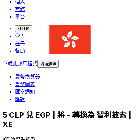
個人
商務
平台
ZH-HK
登入
註冊
幫助
下載此應用程式
切換選單
貨幣換算器
貨幣圖表
匯率通知
匯款
5 CLP 兌 EGP | 將 - 轉換為 智利披索 |
XE
XE 貨幣轉換器