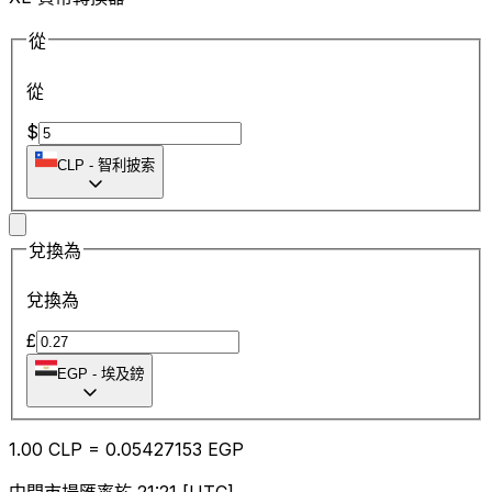
從
從
$
CLP
-
智利披索
兌換為
兌換為
£
EGP
-
埃及鎊
1.00
CLP
=
0.05
427153
EGP