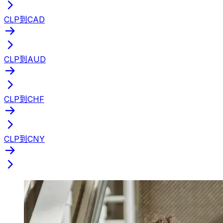
CLP到CAD
CLP到AUD
CLP到CHF
CLP到CNY