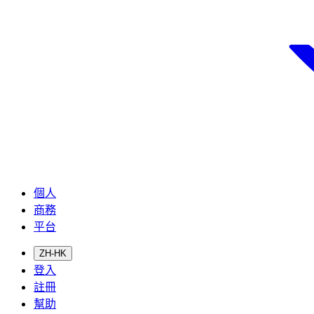
個人
商務
平台
ZH-HK
登入
註冊
幫助