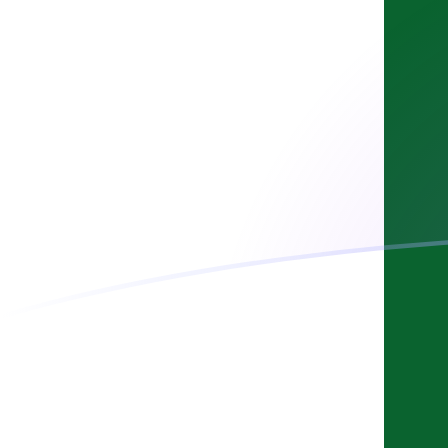
立即註冊
今日BRL兌PKR匯率
將 巴西雷亞爾 轉換為 巴基斯坦盧比
Rate information of BRL/PKR
currency pair
巴西雷亞爾
BRL
巴基斯坦盧比
PKR
1
BRL
54.1412
PKR
5
BRL
270.706
PKR
10
BRL
541.412
PKR
25
BRL
1,353.53
PKR
50
BRL
2,707.06
PKR
100
BRL
5,414.12
PKR
500
BRL
27,070.6
PKR