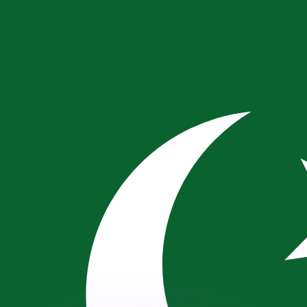
會獲得此匯率。
查看匯款匯率。