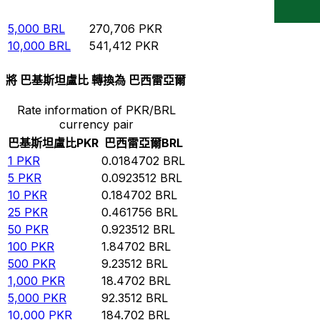
1,000
BRL
54,141.2
PKR
5,000
BRL
270,706
PKR
10,000
BRL
541,412
PKR
將 巴基斯坦盧比 轉換為 巴西雷亞爾
Rate information of PKR/BRL
currency pair
巴基斯坦盧比
PKR
巴西雷亞爾
BRL
1
PKR
0.0184702
BRL
5
PKR
0.0923512
BRL
10
PKR
0.184702
BRL
25
PKR
0.461756
BRL
50
PKR
0.923512
BRL
100
PKR
1.84702
BRL
500
PKR
9.23512
BRL
1,000
PKR
18.4702
BRL
5,000
PKR
92.3512
BRL
10,000
PKR
184.702
BRL