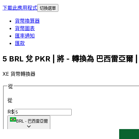
下載此應用程式
切換選單
貨幣換算器
貨幣圖表
匯率通知
匯款
5 BRL 兌 PKR | 將 - 轉換為 巴西雷亞爾 |
XE 貨幣轉換器
從
從
R$
BRL
-
巴西雷亞爾