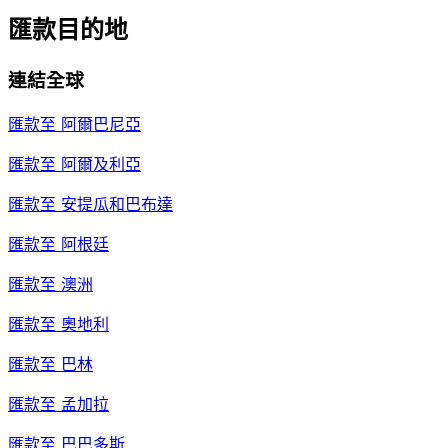
匯款目的地
連結全球
匯款至
阿爾巴尼亞
匯款至
阿爾及利亞
匯款至
安提瓜和巴布達
匯款至
阿根廷
匯款至
澳洲
匯款至
奧地利
匯款至
巴林
匯款至
孟加拉
匯款至
巴巴多斯