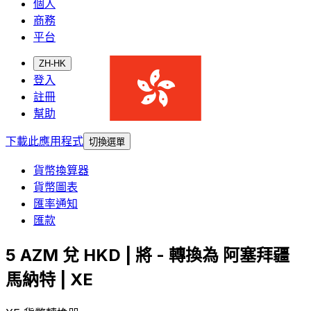
個人
商務
平台
ZH-HK
登入
註冊
幫助
下載此應用程式
切換選單
貨幣換算器
貨幣圖表
匯率通知
匯款
5 AZM 兌 HKD | 將 - 轉換為 阿塞拜疆
馬納特 | XE