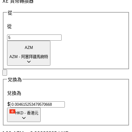
XE 貨幣轉換器
從
從
AZM
AZM
-
阿塞拜疆馬納特
兌換為
兌換為
$
HKD
-
香港元