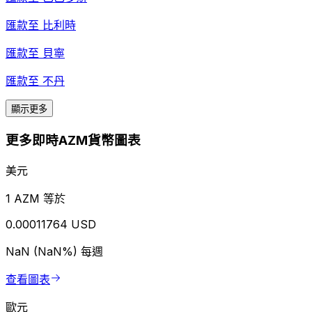
匯款至
比利時
匯款至
貝寧
匯款至
不丹
顯示更多
更多即時AZM貨幣圖表
美元
1 AZM 等於
0.00011764 USD
NaN (NaN%)
每週
查看圖表
歐元