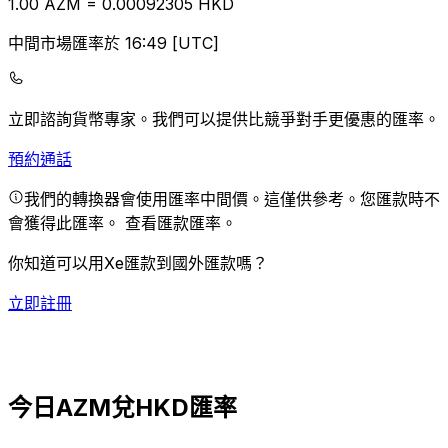
1.00
AZM
=
0.00
092305
HKD
中間市場匯率於 16:49 [UTC]
立即諮詢貨幣專家。
我們可以提供比競爭對手更優惠的匯率。
預約通話
我們的轉換器會使用匯率中間價。這僅供參考。您匯款時不
會獲得此匯率。
查看匯款匯率。
你知道可以用Xe匯款到國外匯款嗎？
立即註冊
今日AZM兌HKD匯率