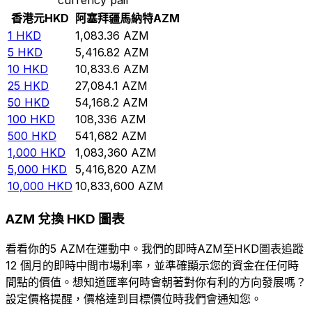
香港元
HKD
阿塞拜疆馬納特
AZM
1
HKD
1,083.36
AZM
5
HKD
5,416.82
AZM
10
HKD
10,833.6
AZM
25
HKD
27,084.1
AZM
50
HKD
54,168.2
AZM
100
HKD
108,336
AZM
500
HKD
541,682
AZM
1,000
HKD
1,083,360
AZM
5,000
HKD
5,416,820
AZM
10,000
HKD
10,833,600
AZM
AZM 兌換 HKD 圖表
看看你的5 AZM在運動中。我們的即時AZM至HKD圖表追蹤
12 個月的即時中間市場利率，並準確顯示您的資金在任何時
間點的價值。想知道匯率何時會朝著對你有利的方向發展嗎？
設定價格提醒，價格達到目標價位時我們會通知您。