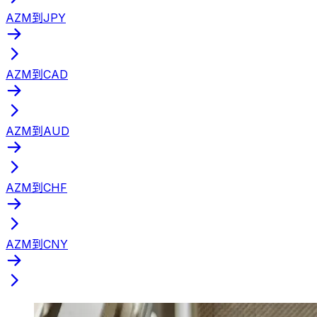
AZM到JPY
AZM到CAD
AZM到AUD
AZM到CHF
AZM到CNY