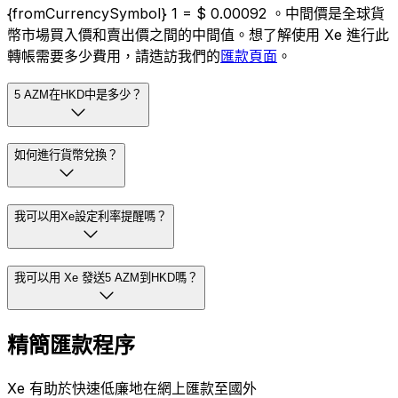
{fromCurrencySymbol} 1 = $ 0.00092 。中間價是全球貨
幣市場買入價和賣出價之間的中間值。想了解使用 Xe 進行此
轉帳需要多少費用，請造訪我們的
匯款頁面
。
5 AZM在HKD中是多少？
如何進行貨幣兌換？
我可以用Xe設定利率提醒嗎？
我可以用 Xe 發送5 AZM到HKD嗎？
精簡匯款程序
Xe 有助於快速低廉地在網上匯款至國外