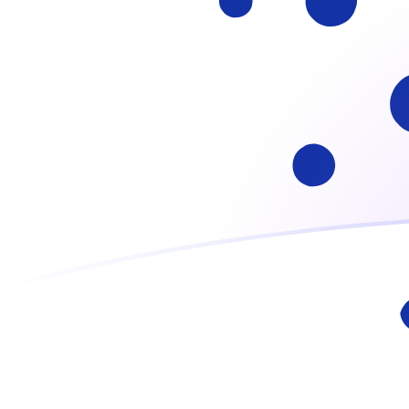
我們的轉換器會使用匯率中間價。這僅供參考。您匯款時不
你知道可以用Xe匯款到國外匯款嗎？
立即註冊
今日ADA兌GHC匯率
將 Cardano 轉換為 加納塞地
Rate information of ADA/GHC
currency pair
Cardano
ADA
加納塞地
GHC
1
ADA
23,356.2
GHC
5
ADA
116,781
GHC
10
ADA
233,562
GHC
25
ADA
583,905
GHC