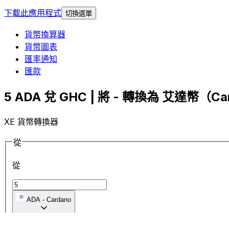
下載此應用程式
切換選單
貨幣換算器
貨幣圖表
匯率通知
匯款
5 ADA 兌 GHC | 將 - 轉換為 艾達幣（Car
XE 貨幣轉換器
從
從
ADA
-
Cardano