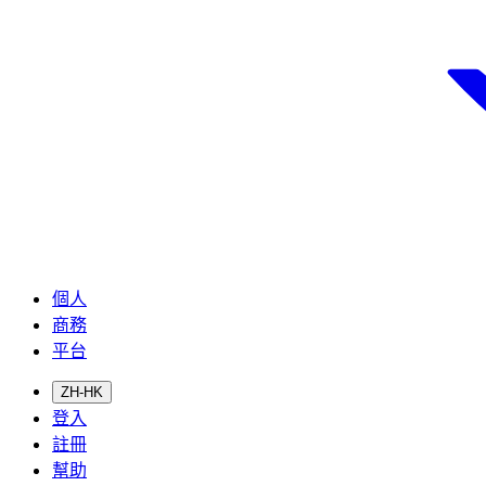
個人
商務
平台
ZH-HK
登入
註冊
幫助