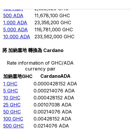
50
ADA
1,167,810
GHC
100
ADA
2,335,620
GHC
500
ADA
11,678,100
GHC
1,000
ADA
23,356,200
GHC
5,000
ADA
116,781,000
GHC
10,000
ADA
233,562,000
GHC
將 加納塞地 轉換為 Cardano
Rate information of GHC/ADA
currency pair
Cardano
ADA
加納塞地
GHC
1
GHC
0.0000428152
ADA
5
GHC
0.000214076
ADA
10
GHC
0.000428152
ADA
25
GHC
0.00107038
ADA
50
GHC
0.00214076
ADA
100
GHC
0.00428152
ADA
500
GHC
0.0214076
ADA