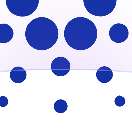
會獲得此匯率。
查看匯款匯率。