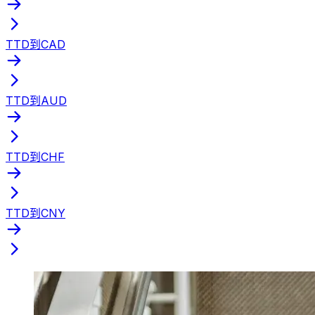
TTD到CAD
TTD到AUD
TTD到CHF
TTD到CNY