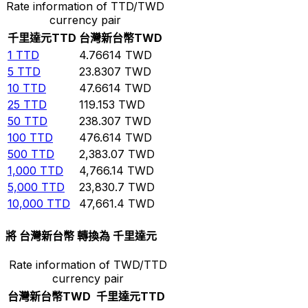
Rate information of TTD/TWD
currency pair
千里達元
TTD
台灣新台幣
TWD
1
TTD
4.76614
TWD
5
TTD
23.8307
TWD
10
TTD
47.6614
TWD
25
TTD
119.153
TWD
50
TTD
238.307
TWD
100
TTD
476.614
TWD
500
TTD
2,383.07
TWD
1,000
TTD
4,766.14
TWD
5,000
TTD
23,830.7
TWD
10,000
TTD
47,661.4
TWD
將 台灣新台幣 轉換為 千里達元
Rate information of TWD/TTD
currency pair
台灣新台幣
TWD
千里達元
TTD