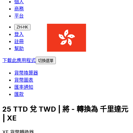
個人
商務
平台
ZH-HK
登入
註冊
幫助
下載此應用程式
切換選單
貨幣換算器
貨幣圖表
匯率通知
匯款
25 TTD 兌 TWD | 將 - 轉換為 千里達元
| XE
XE 貨幣轉換器