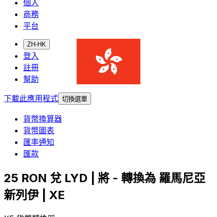
個人
商務
平台
ZH-HK
登入
註冊
幫助
下載此應用程式
切換選單
貨幣換算器
貨幣圖表
匯率通知
匯款
25 RON 兌 LYD | 將 - 轉換為 羅馬尼亞
新列伊 | XE