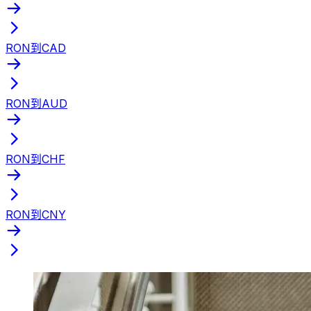
RON到CAD
RON到AUD
RON到CHF
RON到CNY