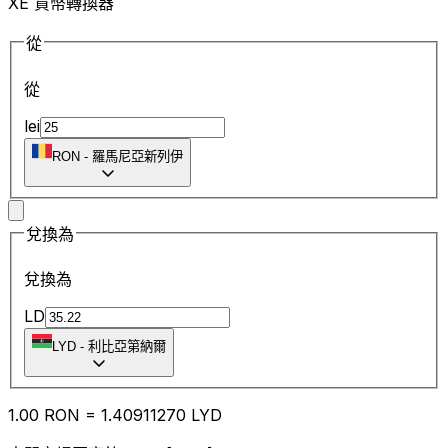
XE 貨幣轉換器
從
從
lei
RON
-
羅馬尼亞新列伊
兌換為
兌換為
LD
LYD
-
利比亞第納爾
1.00
RON
=
1.40
911270
LYD