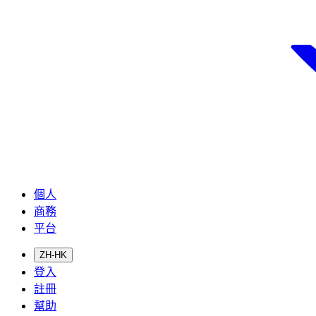
個人
商務
平台
ZH-HK
登入
註冊
幫助