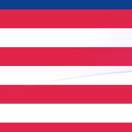
你知道可以用Xe匯款到國外匯款嗎？
立即註冊
今日MYR兌NLG匯率
將 馬來西亞令吉 轉換為 荷蘭盾
Rate information of MYR/NLG
currency pair
馬來西亞令吉
MYR
荷蘭盾
NLG
1
MYR
0.467005
NLG
5
MYR
2.33503
NLG
10
MYR
4.67005
NLG
25
MYR
11.6751
NLG
50
MYR
23.3503
NLG