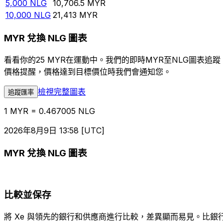
5,000
NLG
10,706.5
MYR
10,000
NLG
21,413
MYR
MYR 兌換 NLG 圖表
看看你的25 MYR在運動中。我們的即時MYR至NLG圖表
價格提醒，價格達到目標價位時我們會通知您。
檢視完整圖表
追蹤匯率
1 MYR = 0.467005 NLG
2026年8月9日 13:58 [UTC]
MYR 兌換 NLG 圖表
比較並保存
將 Xe 與領先的銀行和供應商進行比較，差異顯而易見。比