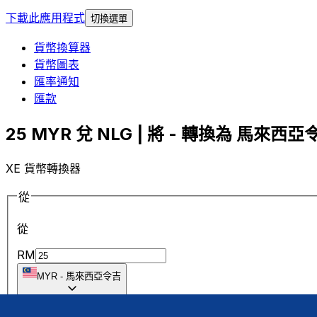
下載此應用程式
切換選單
貨幣換算器
貨幣圖表
匯率通知
匯款
25 MYR 兌 NLG | 將 - 轉換為 馬來西亞令
XE 貨幣轉換器
從
從
RM
MYR
-
馬來西亞令吉