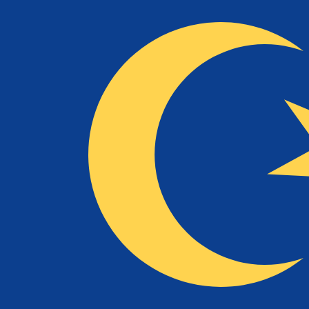
兌換為
兌換為
NLG
NLG
-
荷蘭盾
1.00
MYR
=
0.46
700544
NLG
中間市場匯率於 13:58 [UTC]
立即諮詢貨幣專家。
我們可以提供比競爭對手更優惠的匯率。
預約通話
我們的轉換器會使用匯率中間價。這僅供參考。您匯款時不