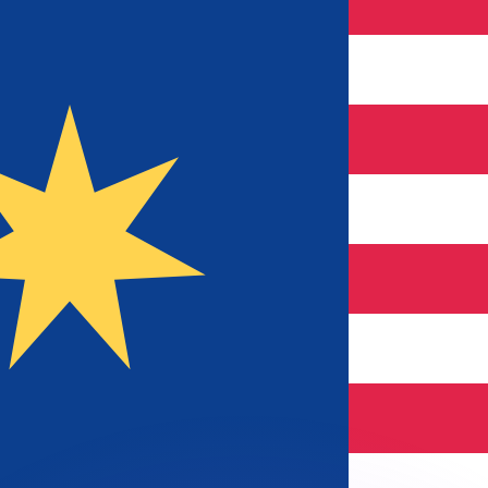
會獲得此匯率。
查看匯款匯率。