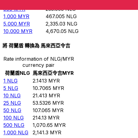
100
MYR
46.7005
NLG
500
MYR
233.503
NLG
1,000
MYR
467.005
NLG
5,000
MYR
2,335.03
NLG
10,000
MYR
4,670.05
NLG
將 荷蘭盾 轉換為 馬來西亞令吉
Rate information of NLG/MYR
currency pair
荷蘭盾
NLG
馬來西亞令吉
MYR
1
NLG
2.1413
MYR
5
NLG
10.7065
MYR
10
NLG
21.413
MYR
25
NLG
53.5326
MYR
50
NLG
107.065
MYR
100
NLG
214.13
MYR
500
NLG
1,070.65
MYR
1,000
NLG
2,141.3
MYR