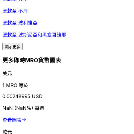
匯款至
不丹
匯款至
玻利維亞
匯款至
波斯尼亞和黑塞哥維那
顯示更多
更多即時MRO貨幣圖表
美元
1 MRO 等於
0.00248995 USD
NaN (NaN%)
每週
查看圖表
歐元