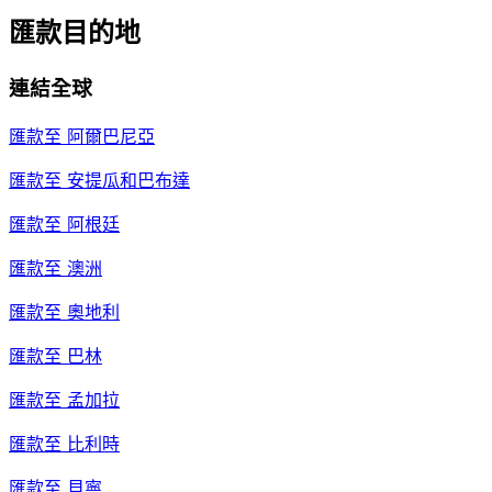
匯款目的地
連結全球
匯款至
阿爾巴尼亞
匯款至
安提瓜和巴布達
匯款至
阿根廷
匯款至
澳洲
匯款至
奧地利
匯款至
巴林
匯款至
孟加拉
匯款至
比利時
匯款至
貝寧