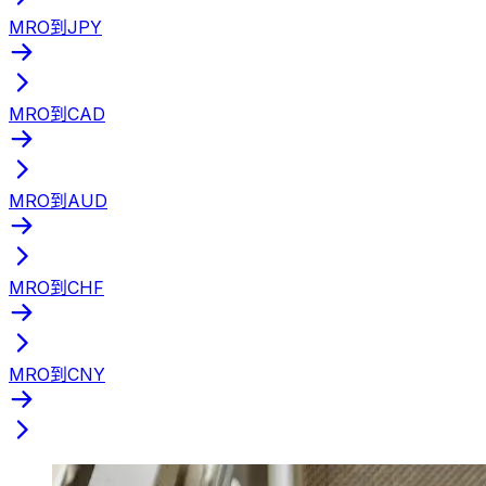
MRO到JPY
MRO到CAD
MRO到AUD
MRO到CHF
MRO到CNY