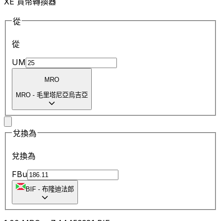
XE 貨幣轉換器
從
從
UM
MRO
MRO
-
毛里塔尼亞烏吉亞
兌換為
兌換為
FBu
BIF
-
布隆迪法郎