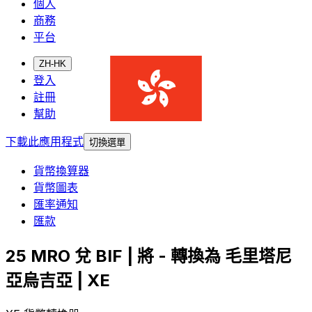
個人
商務
平台
ZH-HK
登入
註冊
幫助
下載此應用程式
切換選單
貨幣換算器
貨幣圖表
匯率通知
匯款
25 MRO 兌 BIF | 將 - 轉換為 毛里塔尼
亞烏吉亞 | XE