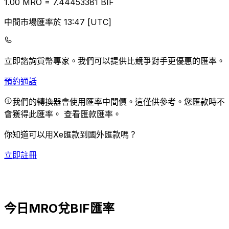
1.00
MRO
=
7.44
453381
BIF
中間市場匯率於 13:47 [UTC]
立即諮詢貨幣專家。
我們可以提供比競爭對手更優惠的匯率。
預約通話
我們的轉換器會使用匯率中間價。這僅供參考。您匯款時不
會獲得此匯率。
查看匯款匯率。
你知道可以用Xe匯款到國外匯款嗎？
立即註冊
今日MRO兌BIF匯率