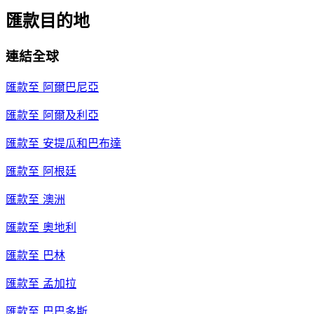
匯款目的地
連結全球
匯款至
阿爾巴尼亞
匯款至
阿爾及利亞
匯款至
安提瓜和巴布達
匯款至
阿根廷
匯款至
澳洲
匯款至
奧地利
匯款至
巴林
匯款至
孟加拉
匯款至
巴巴多斯