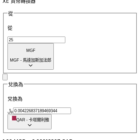
XE 貨幣轉換器
從
從
MGF
MGF
-
馬達加斯加法郎
兌換為
兌換為
﷼
QAR
-
卡塔爾利雅