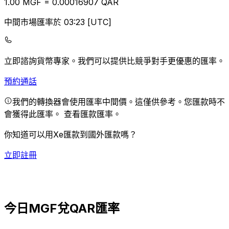
1.00
MGF
=
0.00
016907
QAR
中間市場匯率於 03:23 [UTC]
立即諮詢貨幣專家。
我們可以提供比競爭對手更優惠的匯率。
預約通話
我們的轉換器會使用匯率中間價。這僅供參考。您匯款時不
會獲得此匯率。
查看匯款匯率。
你知道可以用Xe匯款到國外匯款嗎？
立即註冊
今日MGF兌QAR匯率