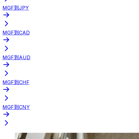
MGF到JPY
MGF到CAD
MGF到AUD
MGF到CHF
MGF到CNY