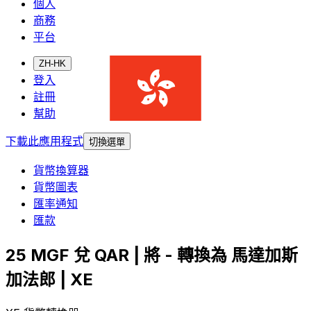
個人
商務
平台
ZH-HK
登入
註冊
幫助
下載此應用程式
切換選單
貨幣換算器
貨幣圖表
匯率通知
匯款
25 MGF 兌 QAR | 將 - 轉換為 馬達加斯
加法郎 | XE