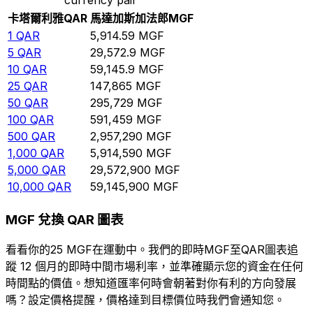
卡塔爾利雅
QAR
馬達加斯加法郎
MGF
1
QAR
5,914.59
MGF
5
QAR
29,572.9
MGF
10
QAR
59,145.9
MGF
25
QAR
147,865
MGF
50
QAR
295,729
MGF
100
QAR
591,459
MGF
500
QAR
2,957,290
MGF
1,000
QAR
5,914,590
MGF
5,000
QAR
29,572,900
MGF
10,000
QAR
59,145,900
MGF
MGF 兌換 QAR 圖表
看看你的25 MGF在運動中。我們的即時MGF至QAR圖表追
蹤 12 個月的即時中間市場利率，並準確顯示您的資金在任何
時間點的價值。想知道匯率何時會朝著對你有利的方向發展
嗎？設定價格提醒，價格達到目標價位時我們會通知您。