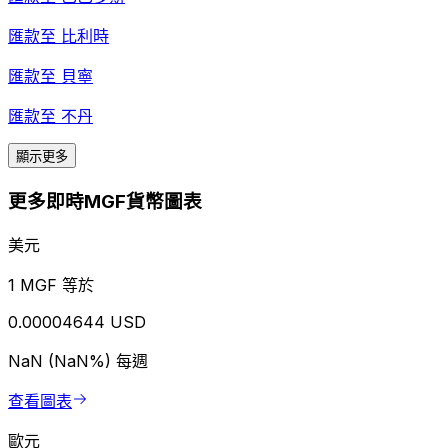
匯款至
比利時
匯款至
貝寧
匯款至
不丹
顯示更多
更多即時MGF貨幣圖表
美元
1 MGF 等於
0.00004644 USD
NaN (NaN%)
每週
查看圖表
歐元