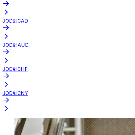
JOD到CAD
JOD到AUD
JOD到CHF
JOD到CNY