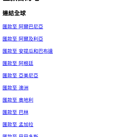
連結全球
匯款至
阿爾巴尼亞
匯款至
阿爾及利亞
匯款至
安提瓜和巴布達
匯款至
阿根廷
匯款至
亞美尼亞
匯款至
澳洲
匯款至
奧地利
匯款至
巴林
匯款至
孟加拉
匯款至
巴巴多斯