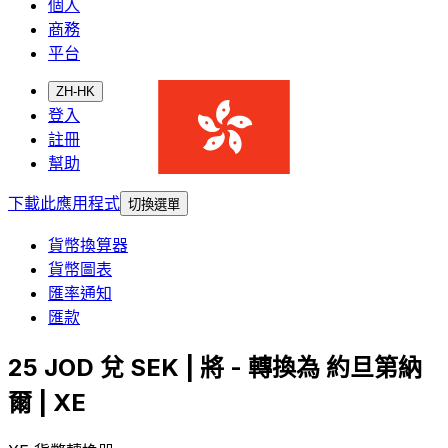
個人
商務
平台
ZH-HK
登入
註冊
幫助
下載此應用程式
切換選單
貨幣換算器
貨幣圖表
匯率通知
匯款
25 JOD 兌 SEK | 將 - 轉換為 約旦第納
爾 | XE