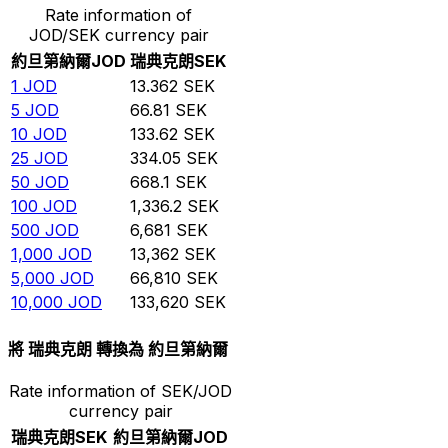
Rate information of
JOD/SEK currency pair
約旦第納爾
JOD
瑞典克朗
SEK
1
JOD
13.362
SEK
5
JOD
66.81
SEK
10
JOD
133.62
SEK
25
JOD
334.05
SEK
50
JOD
668.1
SEK
100
JOD
1,336.2
SEK
500
JOD
6,681
SEK
1,000
JOD
13,362
SEK
5,000
JOD
66,810
SEK
10,000
JOD
133,620
SEK
將 瑞典克朗 轉換為 約旦第納爾
Rate information of SEK/JOD
currency pair
瑞典克朗
SEK
約旦第納爾
JOD