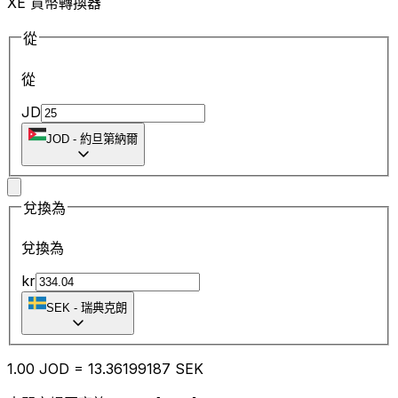
XE 貨幣轉換器
從
從
JD
JOD
-
約旦第納爾
兌換為
兌換為
kr
SEK
-
瑞典克朗
1.00
JOD
=
13.36
199187
SEK