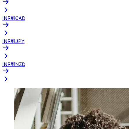
INR到CAD
INR到JPY
INR到NZD