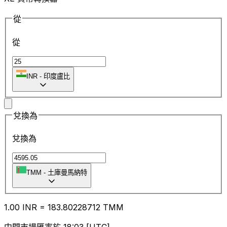
從
從
INR
-
印度盧比
兌換為
兌換為
TMM
-
土庫曼馬納特
1.00
INR
=
183.80
228712
TMM