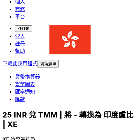
個人
商務
平台
ZH-HK
登入
註冊
幫助
下載此應用程式
切換選單
貨幣換算器
貨幣圖表
匯率通知
匯款
25 INR 兌 TMM | 將 - 轉換為 印度盧比
| XE
XE 貨幣轉換器