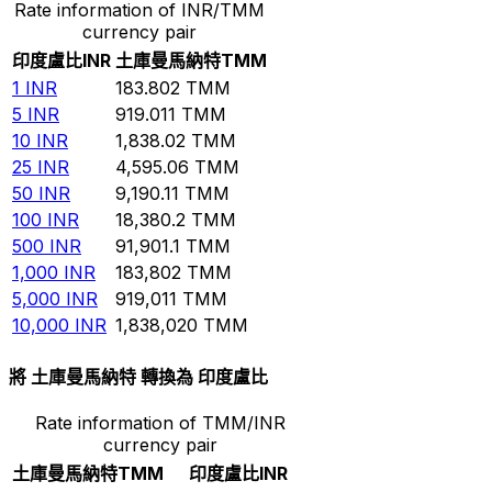
Rate information of INR/TMM
currency pair
印度盧比
INR
土庫曼馬納特
TMM
1
INR
183.802
TMM
5
INR
919.011
TMM
10
INR
1,838.02
TMM
25
INR
4,595.06
TMM
50
INR
9,190.11
TMM
100
INR
18,380.2
TMM
500
INR
91,901.1
TMM
1,000
INR
183,802
TMM
5,000
INR
919,011
TMM
10,000
INR
1,838,020
TMM
將 土庫曼馬納特 轉換為 印度盧比
Rate information of TMM/INR
currency pair
土庫曼馬納特
TMM
印度盧比
INR