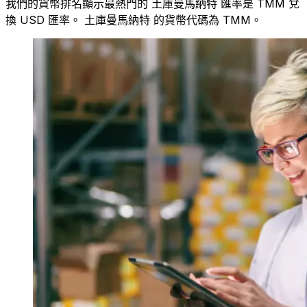
我們的貨幣排名顯示最熱門的 土庫曼馬納特 匯率是 TMM 兌
換 USD 匯率。 土庫曼馬納特 的貨幣代碼為 TMM。