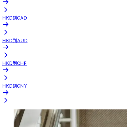
HKD到CAD
HKD到AUD
HKD到CHF
HKD到CNY