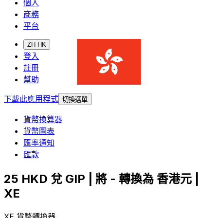
個人
商務
平台
ZH-HK
登入
註冊
幫助
下載此應用程式
切換選單
貨幣換算器
貨幣圖表
匯率通知
匯款
25 HKD 兌 GIP | 將 - 轉換為 香港元 |
XE
XE 貨幣轉換器