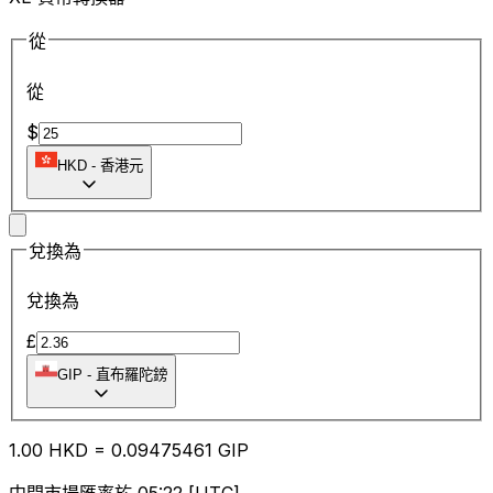
從
從
$
HKD
-
香港元
兌換為
兌換為
£
GIP
-
直布羅陀鎊
1.00
HKD
=
0.09
475461
GIP