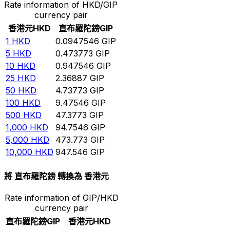
Rate information of HKD/GIP
currency pair
香港元
HKD
直布羅陀鎊
GIP
1
HKD
0.0947546
GIP
5
HKD
0.473773
GIP
10
HKD
0.947546
GIP
25
HKD
2.36887
GIP
50
HKD
4.73773
GIP
100
HKD
9.47546
GIP
500
HKD
47.3773
GIP
1,000
HKD
94.7546
GIP
5,000
HKD
473.773
GIP
10,000
HKD
947.546
GIP
將 直布羅陀鎊 轉換為 香港元
Rate information of GIP/HKD
currency pair
直布羅陀鎊
GIP
香港元
HKD