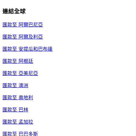
連結全球
匯款至
阿爾巴尼亞
匯款至
阿爾及利亞
匯款至
安提瓜和巴布達
匯款至
阿根廷
匯款至
亞美尼亞
匯款至
澳洲
匯款至
奧地利
匯款至
巴林
匯款至
孟加拉
匯款至
巴巴多斯