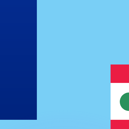
會獲得此匯率。
查看匯款匯率。