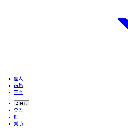
個人
商務
平台
ZH-HK
登入
註冊
幫助