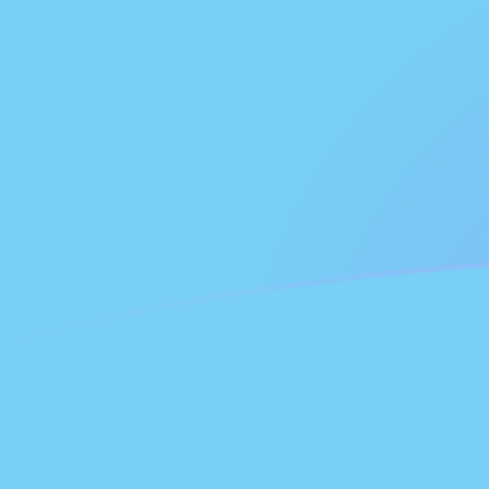
你知道可以用Xe匯款到國外匯款嗎？
立即註冊
今日GHC兌FJD匯率
將 加納塞地 轉換為 斐濟元
Rate information of GHC/FJD
currency pair
加納塞地
GHC
斐濟元
FJD
1
GHC
0.0000188965
FJD
5
GHC
0.0000944824
FJD
10
GHC
0.000188965
FJD
25
GHC
0.000472412
FJD
50
GHC
0.000944824
FJD