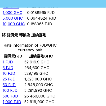
100
GHC
0.00188965
FJD
500
GHC
0.00944824
FJD
1,000
GHC
0.0188965
FJD
5,000
GHC
0.0944824
FJD
10,000
GHC
0.188965
FJD
將 斐濟元 轉換為 加納塞地
Rate information of FJD/GHC
currency pair
斐濟元
FJD
加納塞地
GHC
1
FJD
52,919.9
GHC
5
FJD
264,600
GHC
10
FJD
529,199
GHC
25
FJD
1,323,000
GHC
50
FJD
2,646,000
GHC
100
FJD
5,291,990
GHC
500
FJD
26,460,000
GHC
1,000
FJD
52,919,900
GHC