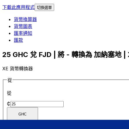
下載此應用程式
切換選單
貨幣換算器
貨幣圖表
匯率通知
匯款
25 GHC 兌 FJD | 將 - 轉換為 加納塞地 | 
XE 貨幣轉換器
從
從
₵
GHC
GHC
-
加納塞地