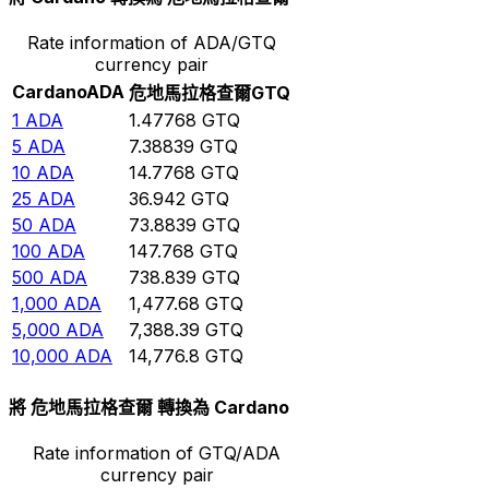
Rate information of ADA/GTQ
currency pair
Cardano
ADA
危地馬拉格查爾
GTQ
1
ADA
1.47768
GTQ
5
ADA
7.38839
GTQ
10
ADA
14.7768
GTQ
25
ADA
36.942
GTQ
50
ADA
73.8839
GTQ
100
ADA
147.768
GTQ
500
ADA
738.839
GTQ
1,000
ADA
1,477.68
GTQ
5,000
ADA
7,388.39
GTQ
10,000
ADA
14,776.8
GTQ
將 危地馬拉格查爾 轉換為 Cardano
Rate information of GTQ/ADA
currency pair