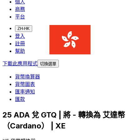
個人
商務
平台
ZH-HK
登入
註冊
幫助
下載此應用程式
切換選單
貨幣換算器
貨幣圖表
匯率通知
匯款
25 ADA 兌 GTQ | 將 - 轉換為 艾達幣
（Cardano） | XE