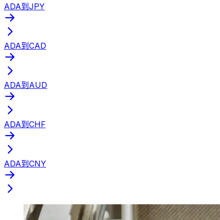
ADA到JPY
ADA到CAD
ADA到AUD
ADA到CHF
ADA到CNY