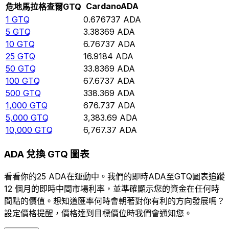
Cardano
ADA
危地馬拉格查爾
GTQ
1
GTQ
0.676737
ADA
5
GTQ
3.38369
ADA
10
GTQ
6.76737
ADA
25
GTQ
16.9184
ADA
50
GTQ
33.8369
ADA
100
GTQ
67.6737
ADA
500
GTQ
338.369
ADA
1,000
GTQ
676.737
ADA
5,000
GTQ
3,383.69
ADA
10,000
GTQ
6,767.37
ADA
ADA 兌換 GTQ 圖表
看看你的25 ADA在運動中。我們的即時ADA至GTQ圖表追蹤
12 個月的即時中間市場利率，並準確顯示您的資金在任何時
間點的價值。想知道匯率何時會朝著對你有利的方向發展嗎？
設定價格提醒，價格達到目標價位時我們會通知您。