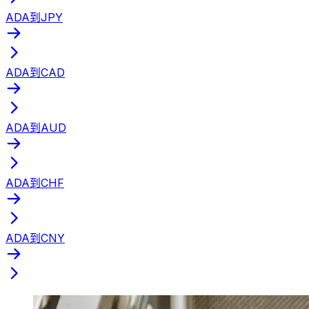
ADA到JPY
ADA到CAD
ADA到AUD
ADA到CHF
ADA到CNY