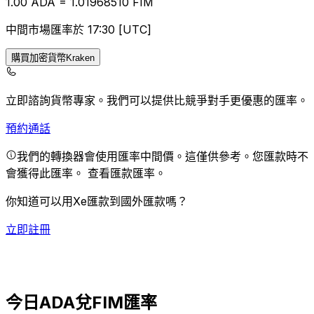
1.00
ADA
=
1.01
968510
FIM
中間市場匯率於 17:30 [UTC]
購買加密貨幣Kraken
立即諮詢貨幣專家。
我們可以提供比競爭對手更優惠的匯率。
預約通話
我們的轉換器會使用匯率中間價。這僅供參考。您匯款時不
會獲得此匯率。
查看匯款匯率。
你知道可以用Xe匯款到國外匯款嗎？
立即註冊
今日ADA兌FIM匯率