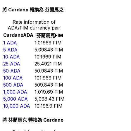
將 Cardano 轉換為 芬蘭馬克
Rate information of
ADA/FIM currency pair
Cardano
ADA
芬蘭馬克
FIM
1
ADA
1.01969
FIM
5
ADA
5.09843
FIM
10
ADA
10.1969
FIM
25
ADA
25.4921
FIM
50
ADA
50.9843
FIM
100
ADA
101.969
FIM
500
ADA
509.843
FIM
1,000
ADA
1,019.69
FIM
5,000
ADA
5,098.43
FIM
10,000
ADA
10,196.9
FIM
將 芬蘭馬克 轉換為 Cardano