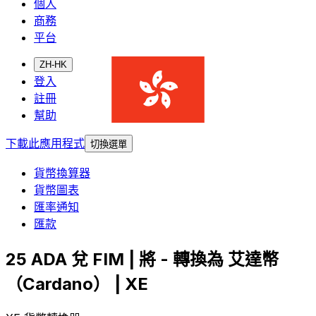
個人
商務
平台
ZH-HK
登入
註冊
幫助
下載此應用程式
切換選單
貨幣換算器
貨幣圖表
匯率通知
匯款
25 ADA 兌 FIM | 將 - 轉換為 艾達幣
（Cardano） | XE