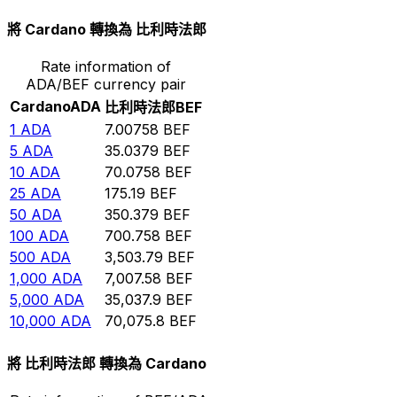
將 Cardano 轉換為 比利時法郎
Rate information of
ADA/BEF currency pair
Cardano
ADA
比利時法郎
BEF
1
ADA
7.00758
BEF
5
ADA
35.0379
BEF
10
ADA
70.0758
BEF
25
ADA
175.19
BEF
50
ADA
350.379
BEF
100
ADA
700.758
BEF
500
ADA
3,503.79
BEF
1,000
ADA
7,007.58
BEF
5,000
ADA
35,037.9
BEF
10,000
ADA
70,075.8
BEF
將 比利時法郎 轉換為 Cardano