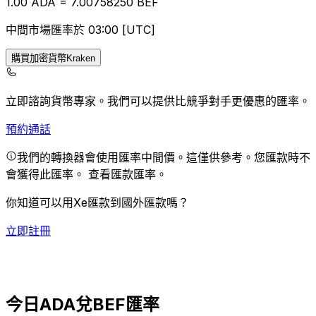
1.00
ADA
=
7.00
758250
BEF
中間市場匯率於 03:00 [UTC]
購買加密貨幣Kraken
立即諮詢貨幣專家。
我們可以提供比競爭對手更優惠的匯率。
預約通話
我們的轉換器會使用匯率中間價。這僅供參考。您匯款時不
會獲得此匯率。
查看匯款匯率。
你知道可以用Xe匯款到國外匯款嗎？
立即註冊
今日ADA兌BEF匯率