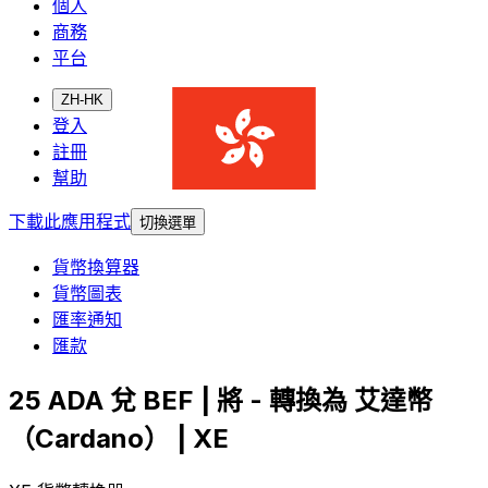
個人
商務
平台
ZH-HK
登入
註冊
幫助
下載此應用程式
切換選單
貨幣換算器
貨幣圖表
匯率通知
匯款
25 ADA 兌 BEF | 將 - 轉換為 艾達幣
（Cardano） | XE