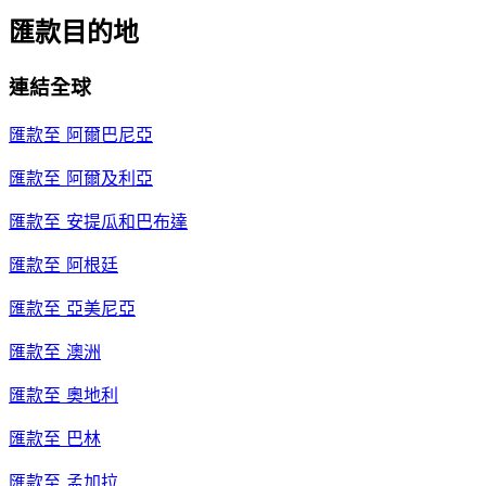
匯款目的地
連結全球
匯款至
阿爾巴尼亞
匯款至
阿爾及利亞
匯款至
安提瓜和巴布達
匯款至
阿根廷
匯款至
亞美尼亞
匯款至
澳洲
匯款至
奧地利
匯款至
巴林
匯款至
孟加拉