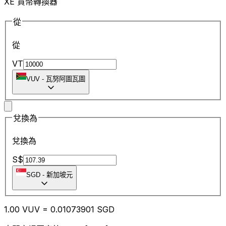
XE 貨幣轉換器
從
從
VT
VUV
-
瓦努阿圖瓦圖
兌換為
兌換為
S$
SGD
-
新加坡元
1.00
VUV
=
0.01
073901
SGD