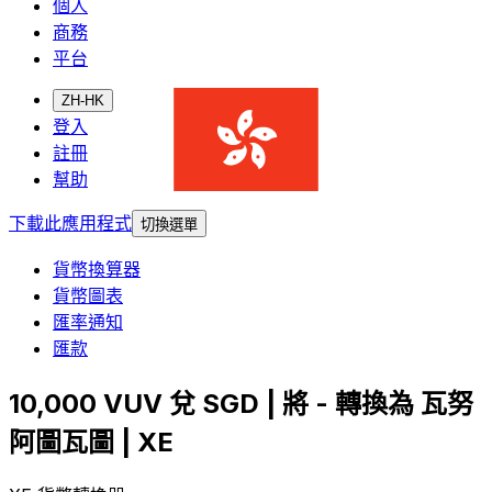
個人
商務
平台
ZH-HK
登入
註冊
幫助
下載此應用程式
切換選單
貨幣換算器
貨幣圖表
匯率通知
匯款
10,000 VUV 兌 SGD | 將 - 轉換為 瓦努
阿圖瓦圖 | XE