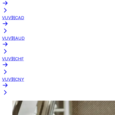
VUV到CAD
VUV到AUD
VUV到CHF
VUV到CNY