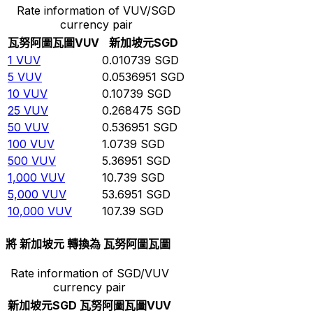
Rate information of VUV/SGD
currency pair
瓦努阿圖瓦圖
VUV
新加坡元
SGD
1
VUV
0.010739
SGD
5
VUV
0.0536951
SGD
10
VUV
0.10739
SGD
25
VUV
0.268475
SGD
50
VUV
0.536951
SGD
100
VUV
1.0739
SGD
500
VUV
5.36951
SGD
1,000
VUV
10.739
SGD
5,000
VUV
53.6951
SGD
10,000
VUV
107.39
SGD
將 新加坡元 轉換為 瓦努阿圖瓦圖
Rate information of SGD/VUV
currency pair
新加坡元
SGD
瓦努阿圖瓦圖
VUV