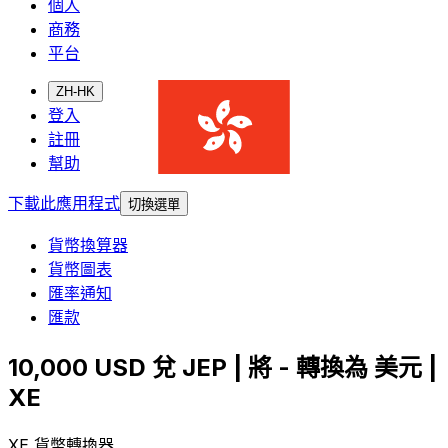
個人
商務
平台
ZH-HK
登入
註冊
幫助
下載此應用程式
切換選單
貨幣換算器
貨幣圖表
匯率通知
匯款
10,000 USD 兌 JEP | 將 - 轉換為 美元 |
XE
XE 貨幣轉換器