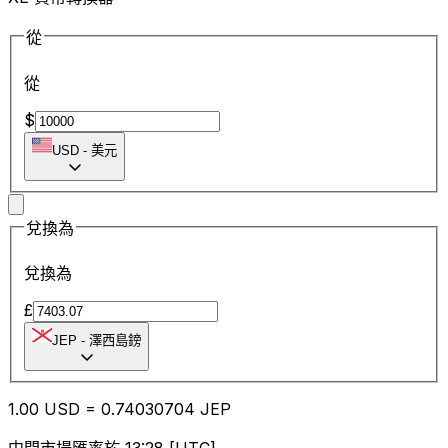
從
從
$
USD
-
美元
兌換為
兌換為
£
JEP
-
澤西島鎊
1.00
USD
=
0.74
030704
JEP