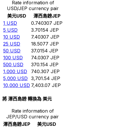
Rate information of
USD/JEP currency pair
美元
USD
澤西島鎊
JEP
1
USD
0.740307
JEP
5
USD
3.70154
JEP
10
USD
7.40307
JEP
25
USD
18.5077
JEP
50
USD
37.0154
JEP
100
USD
74.0307
JEP
500
USD
370.154
JEP
1,000
USD
740.307
JEP
5,000
USD
3,701.54
JEP
10,000
USD
7,403.07
JEP
將 澤西島鎊 轉換為 美元
Rate information of
JEP/USD currency pair
澤西島鎊
JEP
美元
USD