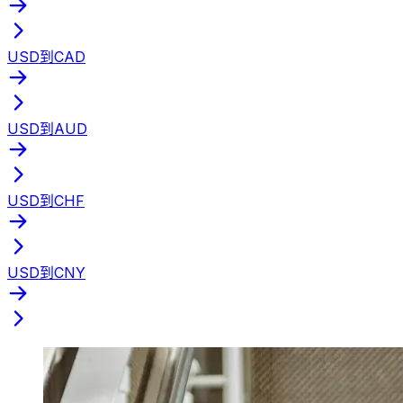
USD到CAD
USD到AUD
USD到CHF
USD到CNY