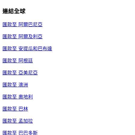
連結全球
匯款至
阿爾巴尼亞
匯款至
阿爾及利亞
匯款至
安提瓜和巴布達
匯款至
阿根廷
匯款至
亞美尼亞
匯款至
澳洲
匯款至
奧地利
匯款至
巴林
匯款至
孟加拉
匯款至
巴巴多斯