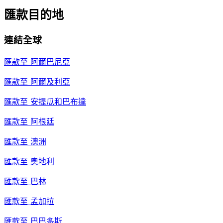
匯款目的地
連結全球
匯款至
阿爾巴尼亞
匯款至
阿爾及利亞
匯款至
安提瓜和巴布達
匯款至
阿根廷
匯款至
澳洲
匯款至
奧地利
匯款至
巴林
匯款至
孟加拉
匯款至
巴巴多斯