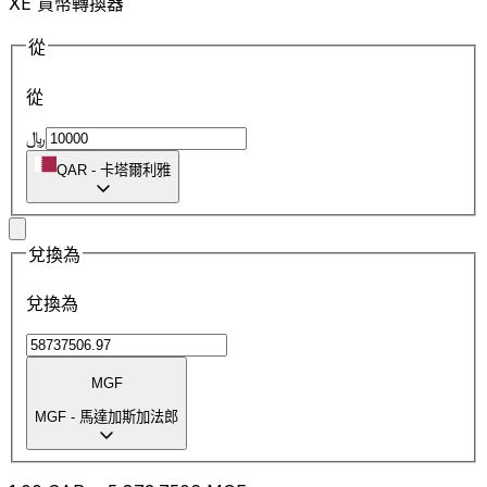
XE 貨幣轉換器
從
從
﷼
QAR
-
卡塔爾利雅
兌換為
兌換為
MGF
MGF
-
馬達加斯加法郎