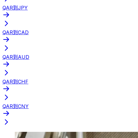
QAR到JPY
QAR到CAD
QAR到AUD
QAR到CHF
QAR到CNY