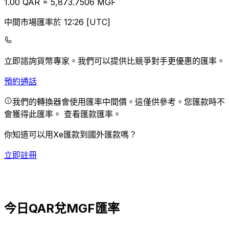
1.00
QAR
=
5,873.75
06
MGF
中間市場匯率於 12:26 [UTC]
立即諮詢貨幣專家。
我們可以提供比競爭對手更優惠的匯率。
預約通話
我們的轉換器會使用匯率中間價。這僅供參考。您匯款時不
會獲得此匯率。
查看匯款匯率。
你知道可以用Xe匯款到國外匯款嗎？
立即註冊
今日QAR兌MGF匯率