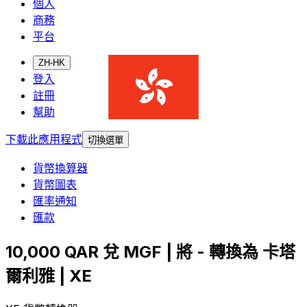
個人
商務
平台
ZH-HK
登入
註冊
幫助
下載此應用程式
切換選單
貨幣換算器
貨幣圖表
匯率通知
匯款
10,000 QAR 兌 MGF | 將 - 轉換為 卡塔
爾利雅 | XE