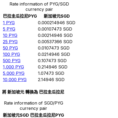
Rate information of PYG/SGD
currency pair
巴拉圭瓜拉尼
PYG
新加坡元
SGD
1
PYG
0.000214946
SGD
5
PYG
0.00107473
SGD
10
PYG
0.00214946
SGD
25
PYG
0.00537366
SGD
50
PYG
0.0107473
SGD
100
PYG
0.0214946
SGD
500
PYG
0.107473
SGD
1,000
PYG
0.214946
SGD
5,000
PYG
1.07473
SGD
10,000
PYG
2.14946
SGD
將 新加坡元 轉換為 巴拉圭瓜拉尼
Rate information of SGD/PYG
currency pair
新加坡元
SGD
巴拉圭瓜拉尼
PYG