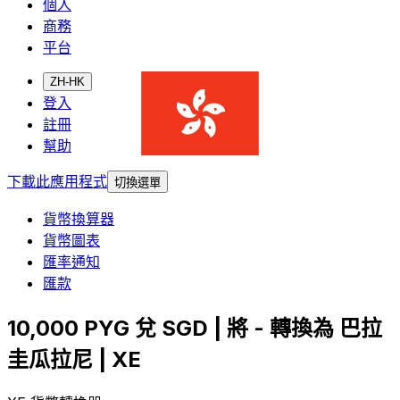
個人
商務
平台
ZH-HK
登入
註冊
幫助
下載此應用程式
切換選單
貨幣換算器
貨幣圖表
匯率通知
匯款
10,000 PYG 兌 SGD | 將 - 轉換為 巴拉
圭瓜拉尼 | XE