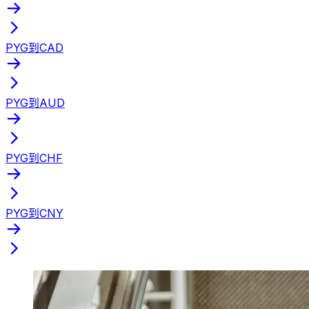
PYG到CAD
PYG到AUD
PYG到CHF
PYG到CNY