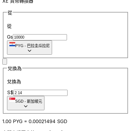
XE 貨幣轉換器
從
從
Gs
PYG
-
巴拉圭瓜拉尼
兌換為
兌換為
S$
SGD
-
新加坡元
1.00
PYG
=
0.00
021494
SGD