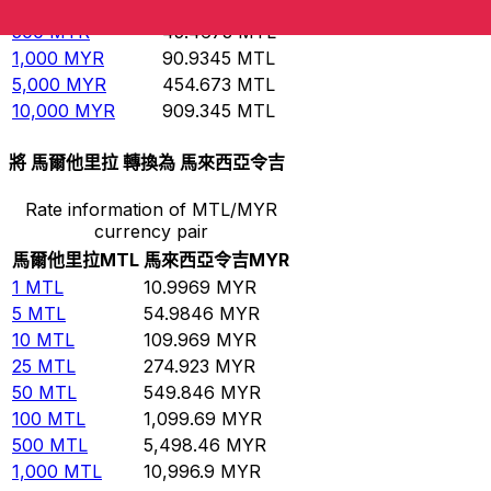
100
MYR
9.09345
MTL
500
MYR
45.4673
MTL
1,000
MYR
90.9345
MTL
5,000
MYR
454.673
MTL
10,000
MYR
909.345
MTL
將 馬爾他里拉 轉換為 馬來西亞令吉
Rate information of MTL/MYR
currency pair
馬爾他里拉
MTL
馬來西亞令吉
MYR
1
MTL
10.9969
MYR
5
MTL
54.9846
MYR
10
MTL
109.969
MYR
25
MTL
274.923
MYR
50
MTL
549.846
MYR
100
MTL
1,099.69
MYR
500
MTL
5,498.46
MYR
1,000
MTL
10,996.9
MYR