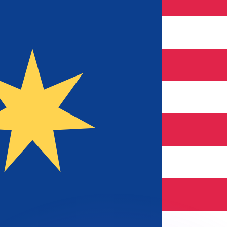
會獲得此匯率。
查看匯款匯率。