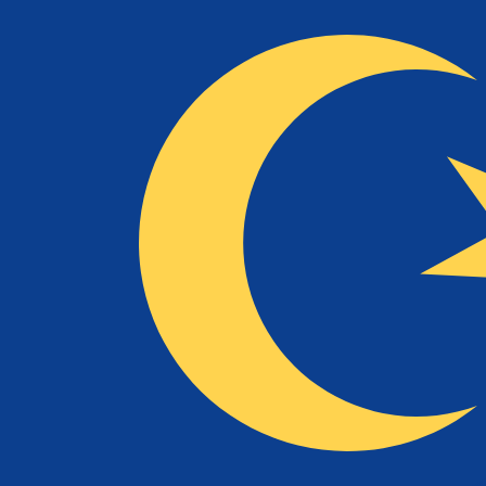
兌換為
兌換為
MTL
MTL
-
馬爾他里拉
1.00
MYR
=
0.09
093454
MTL
中間市場匯率於 03:42 [UTC]
立即諮詢貨幣專家。
我們可以提供比競爭對手更優惠的匯率。
預約通話
我們的轉換器會使用匯率中間價。這僅供參考。您匯款時不