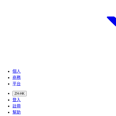
個人
商務
平台
ZH-HK
登入
註冊
幫助