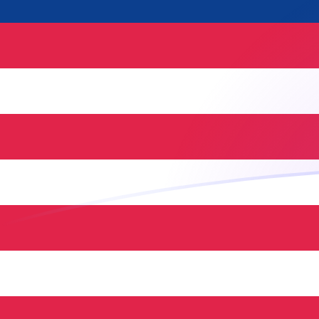
你知道可以用Xe匯款到國外匯款嗎？
立即註冊
今日MYR兌MTL匯率
將 馬來西亞令吉 轉換為 馬爾他里拉
Rate information of MYR/MTL
currency pair
馬來西亞令吉
MYR
馬爾他里拉
MTL
1
MYR
0.0909345
MTL
5
MYR
0.454673
MTL
10
MYR
0.909345
MTL
25
MYR
2.27336
MTL
50
MYR
4.54673
MTL