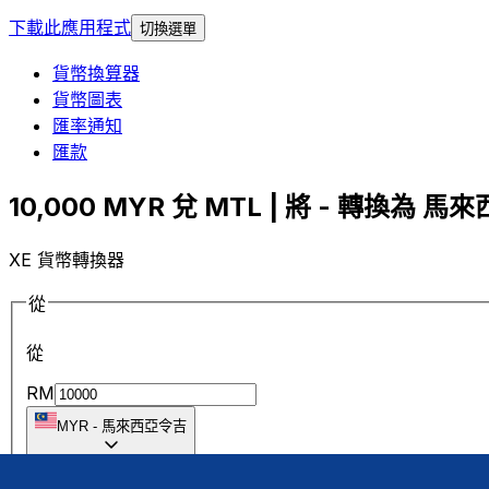
下載此應用程式
切換選單
貨幣換算器
貨幣圖表
匯率通知
匯款
10,000 MYR 兌 MTL | 將 - 轉換為 馬
XE 貨幣轉換器
從
從
RM
MYR
-
馬來西亞令吉