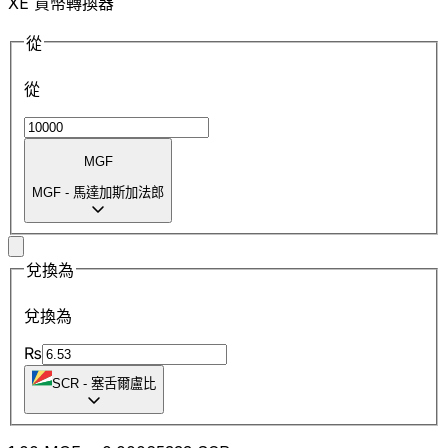
XE 貨幣轉換器
從
從
MGF
MGF
-
馬達加斯加法郎
兌換為
兌換為
₨
SCR
-
塞舌爾盧比