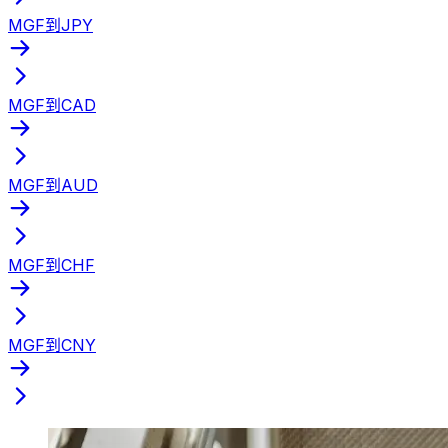
MGF到JPY
MGF到CAD
MGF到AUD
MGF到CHF
MGF到CNY