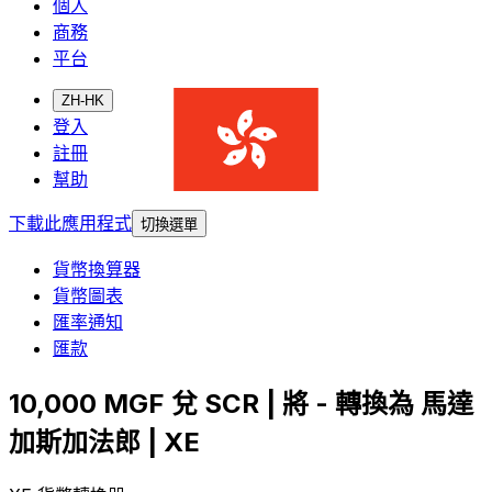
個人
商務
平台
ZH-HK
登入
註冊
幫助
下載此應用程式
切換選單
貨幣換算器
貨幣圖表
匯率通知
匯款
10,000 MGF 兌 SCR | 將 - 轉換為 馬達
加斯加法郎 | XE