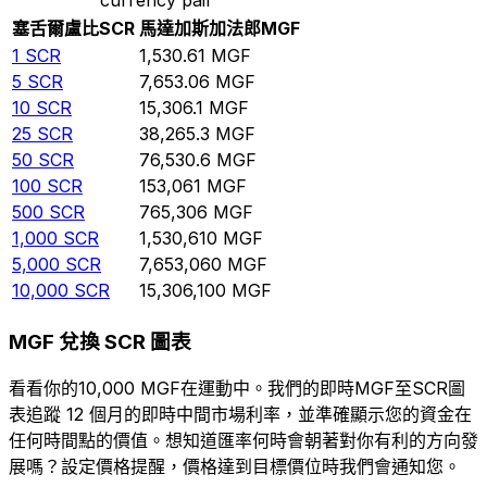
塞舌爾盧比
SCR
馬達加斯加法郎
MGF
1
SCR
1,530.61
MGF
5
SCR
7,653.06
MGF
10
SCR
15,306.1
MGF
25
SCR
38,265.3
MGF
50
SCR
76,530.6
MGF
100
SCR
153,061
MGF
500
SCR
765,306
MGF
1,000
SCR
1,530,610
MGF
5,000
SCR
7,653,060
MGF
10,000
SCR
15,306,100
MGF
MGF 兌換 SCR 圖表
看看你的10,000 MGF在運動中。我們的即時MGF至SCR圖
表追蹤 12 個月的即時中間市場利率，並準確顯示您的資金在
任何時間點的價值。想知道匯率何時會朝著對你有利的方向發
展嗎？設定價格提醒，價格達到目標價位時我們會通知您。