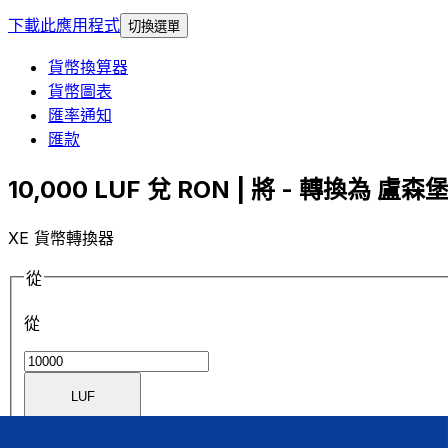
下載此應用程式
切換選單
貨幣換算器
貨幣圖表
匯率通知
匯款
10,000 LUF 兌 RON | 將 - 轉換為 盧森
XE 貨幣轉換器
從
從
LUF
LUF
-
盧森堡法郎