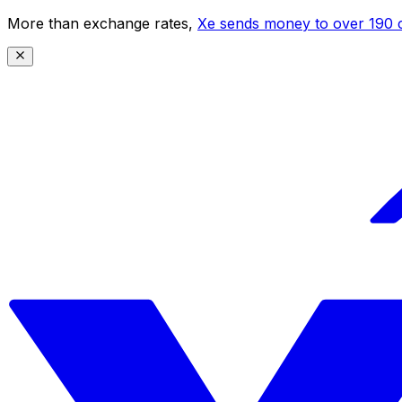
More than exchange rates,
Xe sends money to over 190 c