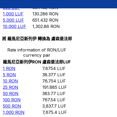
100
LUF
13.0286
RON
500
LUF
65.1432
RON
1,000
LUF
130.286
RON
5,000
LUF
651.432
RON
10,000
LUF
1,302.86
RON
將 羅馬尼亞新列伊 轉換為 盧森堡法郎
Rate information of RON/LUF
currency pair
羅馬尼亞新列伊
RON
盧森堡法郎
LUF
1
RON
7.6754
LUF
5
RON
38.377
LUF
10
RON
76.754
LUF
25
RON
191.885
LUF
50
RON
383.77
LUF
100
RON
767.54
LUF
500
RON
3,837.7
LUF
1,000
RON
7,675.4
LUF