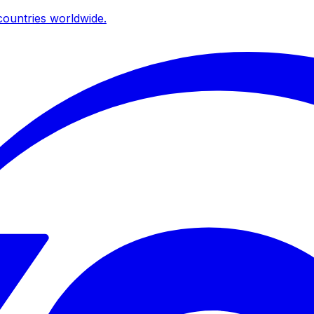
ountries worldwide.