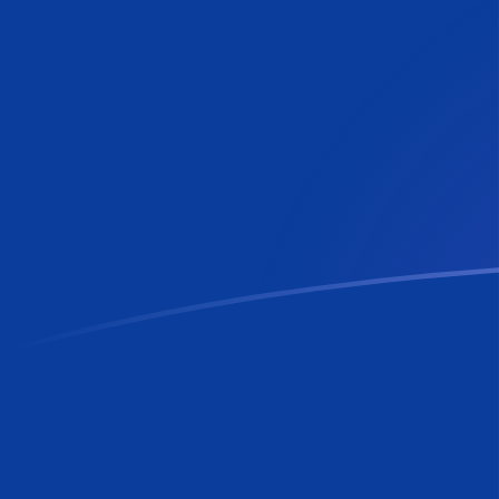
你知道可以用Xe匯款到國外匯款嗎？
立即註冊
今日LUF兌RON匯率
將 盧森堡法郎 轉換為 羅馬尼亞新列伊
Rate information of LUF/RON
currency pair
盧森堡法郎
LUF
羅馬尼亞新列伊
RON
1
LUF
0.130286
RON
5
LUF
0.651432
RON
10
LUF
1.30286
RON
25
LUF
3.25716
RON
50
LUF
6.51432
RON