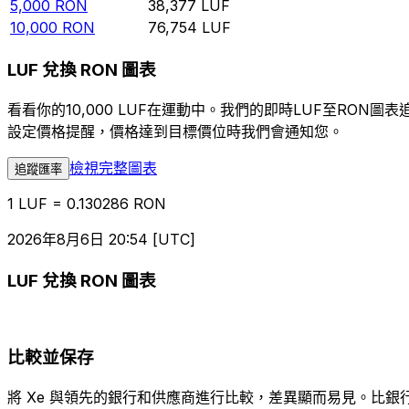
5,000
RON
38,377
LUF
10,000
RON
76,754
LUF
LUF 兌換 RON 圖表
看看你的10,000 LUF在運動中。我們的即時LUF至RO
設定價格提醒，價格達到目標價位時我們會通知您。
檢視完整圖表
追蹤匯率
1 LUF = 0.130286 RON
2026年8月6日 20:54 [UTC]
LUF 兌換 RON 圖表
比較並保存
將 Xe 與領先的銀行和供應商進行比較，差異顯而易見。比