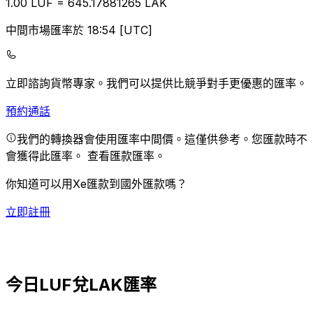
1.00
LUF
=
645.17
881265
LAK
中間市場匯率於 18:54 [UTC]
立即諮詢貨幣專家。
我們可以提供比競爭對手更優惠的匯率。
預約通話
我們的轉換器會使用匯率中間價。這僅供參考。您匯款時不
會獲得此匯率。
查看匯款匯率。
你知道可以用Xe匯款到國外匯款嗎？
立即註冊
今日LUF兌LAK匯率