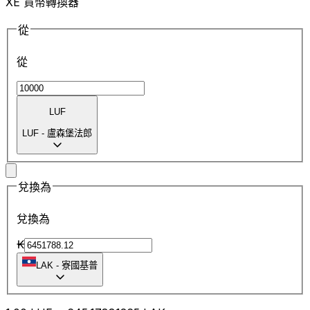
XE 貨幣轉換器
從
從
LUF
LUF
-
盧森堡法郎
兌換為
兌換為
₭
LAK
-
寮國基普