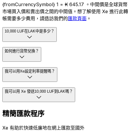
{fromCurrencySymbol} 1 = ₭ 645.17 。中間價是全球貨幣
市場買入價和賣出價之間的中間值。想了解使用 Xe 進行此轉
帳需要多少費用，請造訪我們的
匯款頁面
。
10,000 LUF在LAK中是多少？
如何進行貨幣兌換？
我可以用Xe設定利率提醒嗎？
我可以用 Xe 發送10,000 LUF到LAK嗎？
精簡匯款程序
Xe 有助於快速低廉地在網上匯款至國外