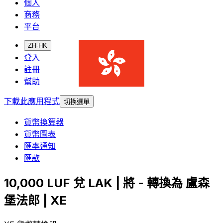
個人
商務
平台
ZH-HK
登入
註冊
幫助
下載此應用程式
切換選單
貨幣換算器
貨幣圖表
匯率通知
匯款
10,000 LUF 兌 LAK | 將 - 轉換為 盧森
堡法郎 | XE