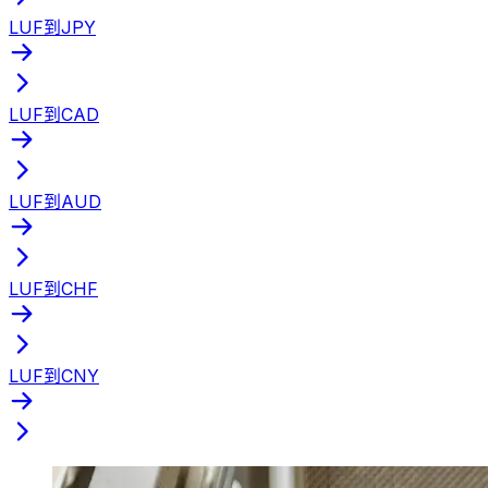
LUF到JPY
LUF到CAD
LUF到AUD
LUF到CHF
LUF到CNY