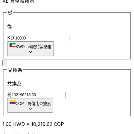
XE 貨幣轉換器
從
從
KD
KWD
-
科威特第納爾
兌換為
兌換為
$
COP
-
哥倫比亞披索
1.00
KWD
=
10,219.62
COP