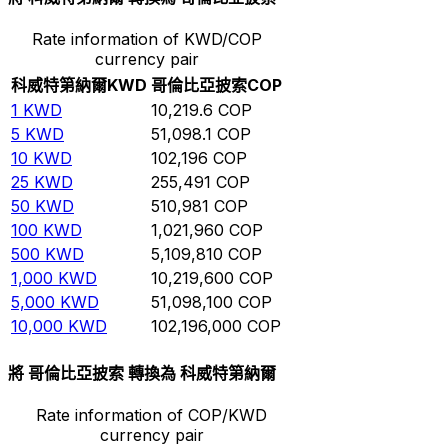
Rate information of KWD/COP
currency pair
科威特第納爾
KWD
哥倫比亞披索
COP
1
KWD
10,219.6
COP
5
KWD
51,098.1
COP
10
KWD
102,196
COP
25
KWD
255,491
COP
50
KWD
510,981
COP
100
KWD
1,021,960
COP
500
KWD
5,109,810
COP
1,000
KWD
10,219,600
COP
5,000
KWD
51,098,100
COP
10,000
KWD
102,196,000
COP
將 哥倫比亞披索 轉換為 科威特第納爾
Rate information of COP/KWD
currency pair