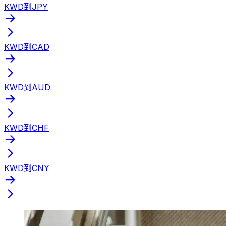
KWD到JPY
KWD到CAD
KWD到AUD
KWD到CHF
KWD到CNY