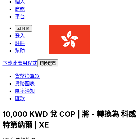
個人
商務
平台
ZH-HK
登入
註冊
幫助
下載此應用程式
切換選單
貨幣換算器
貨幣圖表
匯率通知
匯款
10,000 KWD 兌 COP | 將 - 轉換為 科威
特第納爾 | XE