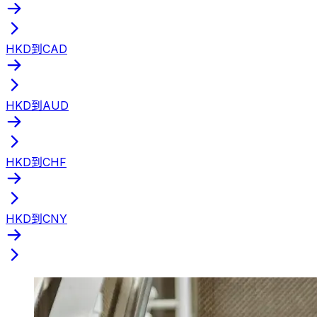
HKD到CAD
HKD到AUD
HKD到CHF
HKD到CNY