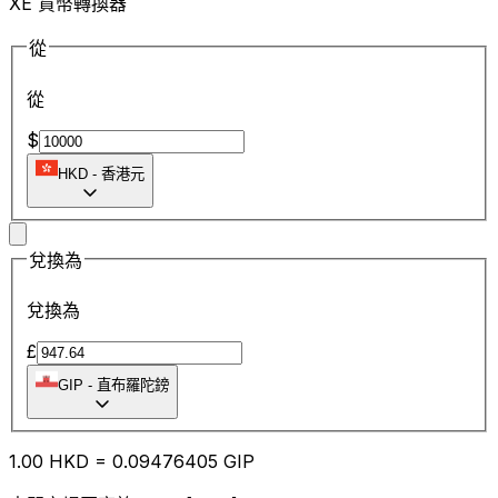
XE 貨幣轉換器
從
從
$
HKD
-
香港元
兌換為
兌換為
£
GIP
-
直布羅陀鎊
1.00
HKD
=
0.09
476405
GIP