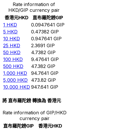
Rate information of
HKD/GIP currency pair
香港元
HKD
直布羅陀鎊
GIP
1
HKD
0.0947641
GIP
5
HKD
0.47382
GIP
10
HKD
0.947641
GIP
25
HKD
2.3691
GIP
50
HKD
4.7382
GIP
100
HKD
9.47641
GIP
500
HKD
47.382
GIP
1,000
HKD
94.7641
GIP
5,000
HKD
473.82
GIP
10,000
HKD
947.641
GIP
將 直布羅陀鎊 轉換為 香港元
Rate information of GIP/HKD
currency pair
直布羅陀鎊
GIP
香港元
HKD