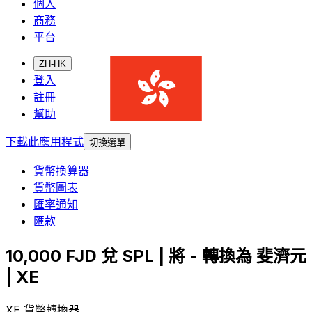
個人
商務
平台
ZH-HK
登入
註冊
幫助
下載此應用程式
切換選單
貨幣換算器
貨幣圖表
匯率通知
匯款
10,000 FJD 兌 SPL | 將 - 轉換為 斐濟元
| XE
XE 貨幣轉換器