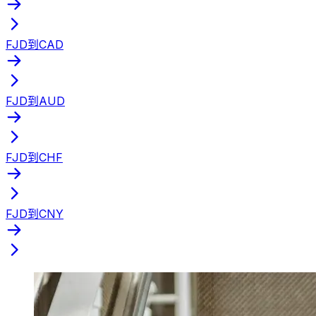
FJD到CAD
FJD到AUD
FJD到CHF
FJD到CNY