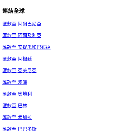
連結全球
匯款至
阿爾巴尼亞
匯款至
阿爾及利亞
匯款至
安提瓜和巴布達
匯款至
阿根廷
匯款至
亞美尼亞
匯款至
澳洲
匯款至
奧地利
匯款至
巴林
匯款至
孟加拉
匯款至
巴巴多斯