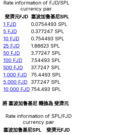
Rate information of FJD/SPL
currency pair
斐濟元
FJD
塞波加鲁基尼
SPL
1
FJD
0.0754493
SPL
5
FJD
0.377247
SPL
10
FJD
0.754493
SPL
25
FJD
1.88623
SPL
50
FJD
3.77247
SPL
100
FJD
7.54493
SPL
500
FJD
37.7247
SPL
1,000
FJD
75.4493
SPL
5,000
FJD
377.247
SPL
10,000
FJD
754.493
SPL
將 塞波加鲁基尼 轉換為 斐濟元
Rate information of SPL/FJD
currency pair
塞波加鲁基尼
SPL
斐濟元
FJD