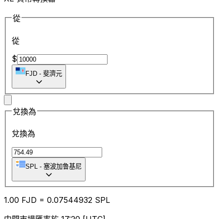
從
從
$
FJD
-
斐濟元
兌換為
兌換為
SPL
-
塞波加鲁基尼
1.00
FJD
=
0.07
544932
SPL