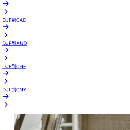
DJF到CAD
DJF到AUD
DJF到CHF
DJF到CNY