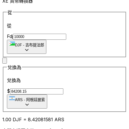
XE 貨幣轉換器
從
從
Fdj
DJF
-
吉布提法郎
兌換為
兌換為
$
ARS
-
阿根廷披索
1.00
DJF
=
8.42
081581
ARS