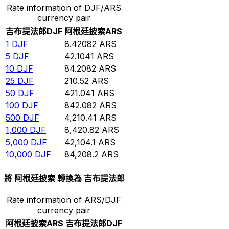
Rate information of DJF/ARS
currency pair
吉布提法郎
DJF
阿根廷披索
ARS
1
DJF
8.42082
ARS
5
DJF
42.1041
ARS
10
DJF
84.2082
ARS
25
DJF
210.52
ARS
50
DJF
421.041
ARS
100
DJF
842.082
ARS
500
DJF
4,210.41
ARS
1,000
DJF
8,420.82
ARS
5,000
DJF
42,104.1
ARS
10,000
DJF
84,208.2
ARS
將 阿根廷披索 轉換為 吉布提法郎
Rate information of ARS/DJF
currency pair
阿根廷披索
ARS
吉布提法郎
DJF