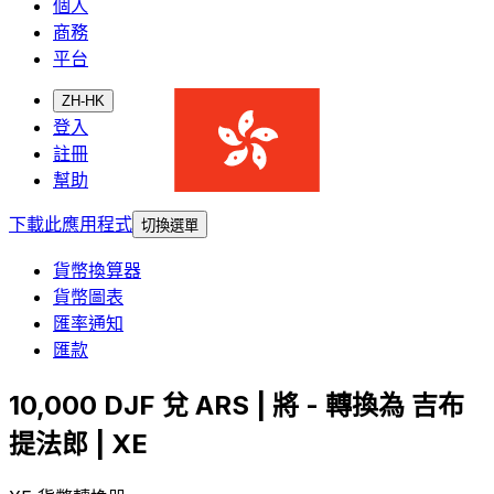
個人
商務
平台
ZH-HK
登入
註冊
幫助
下載此應用程式
切換選單
貨幣換算器
貨幣圖表
匯率通知
匯款
10,000 DJF 兌 ARS | 將 - 轉換為 吉布
提法郎 | XE