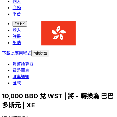
個人
商務
平台
ZH-HK
登入
註冊
幫助
下載此應用程式
切換選單
貨幣換算器
貨幣圖表
匯率通知
匯款
10,000 BBD 兌 WST | 將 - 轉換為 巴巴
多斯元 | XE