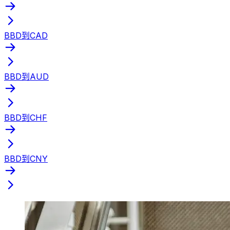
BBD到CAD
BBD到AUD
BBD到CHF
BBD到CNY