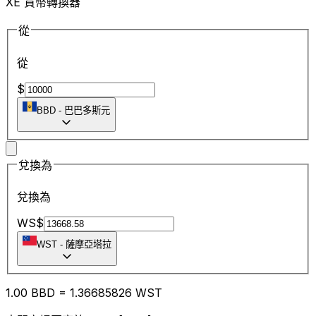
XE 貨幣轉換器
從
從
$
BBD
-
巴巴多斯元
兌換為
兌換為
WS$
WST
-
薩摩亞塔拉
1.00
BBD
=
1.36
685826
WST