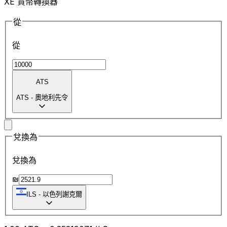
XE 貨幣轉換器
從
從
ATS
ATS
-
奧地利先令
兌換為
兌換為
₪
ILS
-
以色列謝克爾