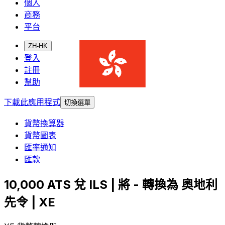
個人
商務
平台
ZH-HK
登入
註冊
幫助
下載此應用程式
切換選單
貨幣換算器
貨幣圖表
匯率通知
匯款
10,000 ATS 兌 ILS | 將 - 轉換為 奧地利
先令 | XE