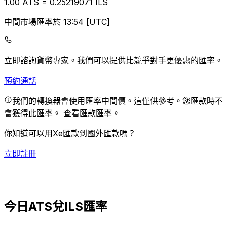
1.00
ATS
=
0.25
219071
ILS
中間市場匯率於 13:54 [UTC]
立即諮詢貨幣專家。
我們可以提供比競爭對手更優惠的匯率。
預約通話
我們的轉換器會使用匯率中間價。這僅供參考。您匯款時不
會獲得此匯率。
查看匯款匯率。
你知道可以用Xe匯款到國外匯款嗎？
立即註冊
今日ATS兌ILS匯率