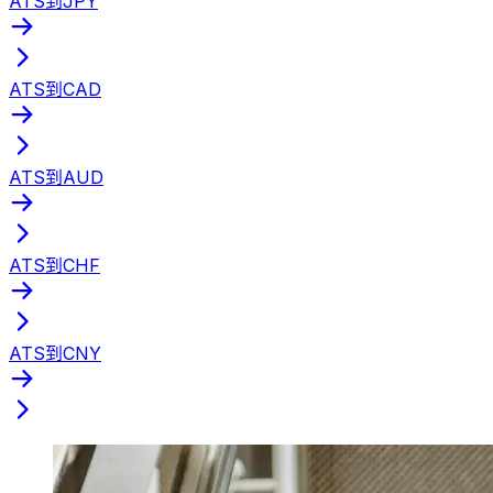
ATS到JPY
ATS到CAD
ATS到AUD
ATS到CHF
ATS到CNY