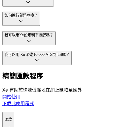
{fromCurrencySymbol} 1 = ₪ 0.2521 。中間價是全球貨幣
市場買入價和賣出價之間的中間值。想了解使用 Xe 進行此轉
帳需要多少費用，請造訪我們的
匯款頁面
。
10,000 ATS在ILS中是多少？
如何進行貨幣兌換？
我可以用Xe設定利率提醒嗎？
我可以用 Xe 發送10,000 ATS到ILS嗎？
精簡匯款程序
Xe 有助於快速低廉地在網上匯款至國外