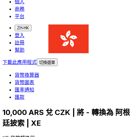
個人
商務
平台
ZH-HK
登入
註冊
幫助
下載此應用程式
切換選單
貨幣換算器
貨幣圖表
匯率通知
匯款
10,000 ARS 兌 CZK | 將 - 轉換為 阿根
廷披索 | XE