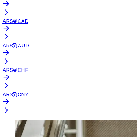
ARS到CAD
ARS到AUD
ARS到CHF
ARS到CNY