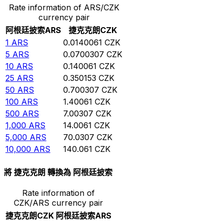
Rate information of ARS/CZK
currency pair
阿根廷披索
ARS
捷克克朗
CZK
1
ARS
0.0140061
CZK
5
ARS
0.0700307
CZK
10
ARS
0.140061
CZK
25
ARS
0.350153
CZK
50
ARS
0.700307
CZK
100
ARS
1.40061
CZK
500
ARS
7.00307
CZK
1,000
ARS
14.0061
CZK
5,000
ARS
70.0307
CZK
10,000
ARS
140.061
CZK
將 捷克克朗 轉換為 阿根廷披索
Rate information of
CZK/ARS currency pair
捷克克朗
CZK
阿根廷披索
ARS