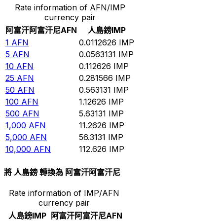
Rate information of AFN/IMP
currency pair
阿富汗阿富汗尼
AFN
人島鎊
IMP
1
AFN
0.0112626
IMP
5
AFN
0.0563131
IMP
10
AFN
0.112626
IMP
25
AFN
0.281566
IMP
50
AFN
0.563131
IMP
100
AFN
1.12626
IMP
500
AFN
5.63131
IMP
1,000
AFN
11.2626
IMP
5,000
AFN
56.3131
IMP
10,000
AFN
112.626
IMP
將 人島鎊 轉換為 阿富汗阿富汗尼
Rate information of IMP/AFN
currency pair
人島鎊
IMP
阿富汗阿富汗尼
AFN