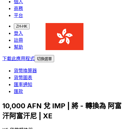
個人
商務
平台
ZH-HK
登入
註冊
幫助
下載此應用程式
切換選單
貨幣換算器
貨幣圖表
匯率通知
匯款
10,000 AFN 兌 IMP | 將 - 轉換為 阿富
汗阿富汗尼 | XE