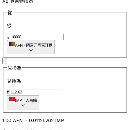
XE 貨幣轉換器
從
從
؋
AFN
-
阿富汗阿富汗尼
兌換為
兌換為
£
IMP
-
人島鎊
1.00
AFN
=
0.01
126262
IMP