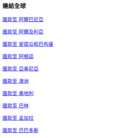
連結全球
匯款至
阿爾巴尼亞
匯款至
阿爾及利亞
匯款至
安提瓜和巴布達
匯款至
阿根廷
匯款至
亞美尼亞
匯款至
澳洲
匯款至
奧地利
匯款至
巴林
匯款至
孟加拉
匯款至
巴巴多斯