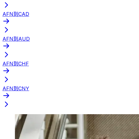
AFN到CAD
AFN到AUD
AFN到CHF
AFN到CNY