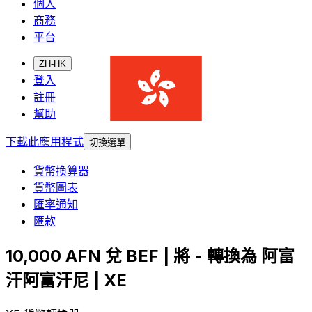
個人
商務
平台
ZH-HK
登入
註冊
幫助
下載此應用程式
切換選單
貨幣換算器
貨幣圖表
匯率通知
匯款
10,000 AFN 兌 BEF | 將 - 轉換為 阿富
汗阿富汗尼 | XE