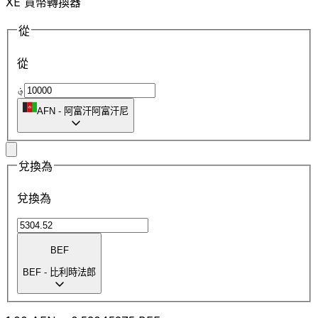
XE 貨幣轉換器
從
從
؋
AFN
-
阿富汗阿富汗尼
兌換為
兌換為
BEF
BEF
-
比利時法郎