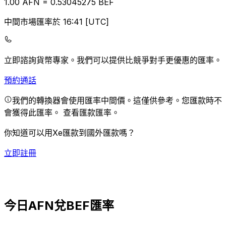
1.00
AFN
=
0.53
045275
BEF
中間市場匯率於 16:41 [UTC]
立即諮詢貨幣專家。
我們可以提供比競爭對手更優惠的匯率。
預約通話
我們的轉換器會使用匯率中間價。這僅供參考。您匯款時不
會獲得此匯率。
查看匯款匯率。
你知道可以用Xe匯款到國外匯款嗎？
立即註冊
今日AFN兌BEF匯率