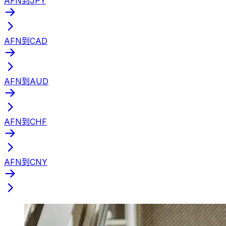
AFN到JPY
AFN到CAD
AFN到AUD
AFN到CHF
AFN到CNY