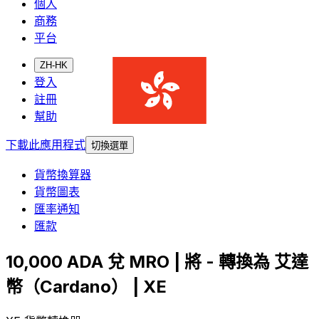
個人
商務
平台
ZH-HK
登入
註冊
幫助
下載此應用程式
切換選單
貨幣換算器
貨幣圖表
匯率通知
匯款
10,000 ADA 兌 MRO | 將 - 轉換為 艾達
幣（Cardano） | XE