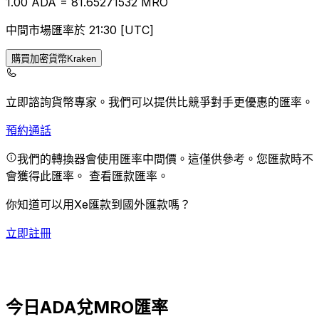
1.00
ADA
=
81.65
271532
MRO
中間市場匯率於 21:30 [UTC]
購買加密貨幣Kraken
立即諮詢貨幣專家。
我們可以提供比競爭對手更優惠的匯率。
預約通話
我們的轉換器會使用匯率中間價。這僅供參考。您匯款時不
會獲得此匯率。
查看匯款匯率。
你知道可以用Xe匯款到國外匯款嗎？
立即註冊
今日ADA兌MRO匯率