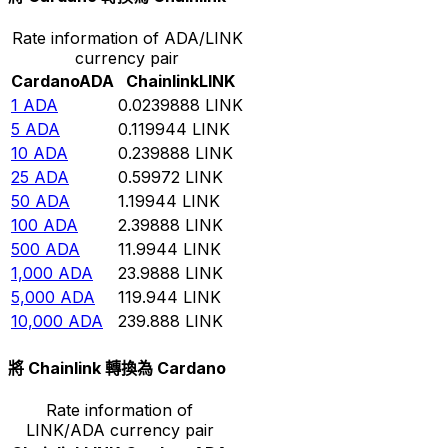
Rate information of ADA/LINK
currency pair
Cardano
ADA
Chainlink
LINK
1
ADA
0.0239888
LINK
5
ADA
0.119944
LINK
10
ADA
0.239888
LINK
25
ADA
0.59972
LINK
50
ADA
1.19944
LINK
100
ADA
2.39888
LINK
500
ADA
11.9944
LINK
1,000
ADA
23.9888
LINK
5,000
ADA
119.944
LINK
10,000
ADA
239.888
LINK
將 Chainlink 轉換為 Cardano
Rate information of
LINK/ADA currency pair