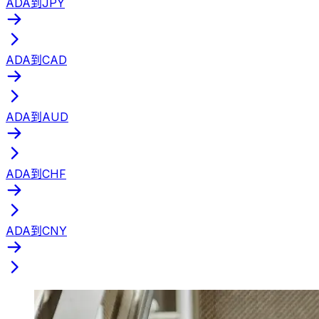
ADA到JPY
ADA到CAD
ADA到AUD
ADA到CHF
ADA到CNY